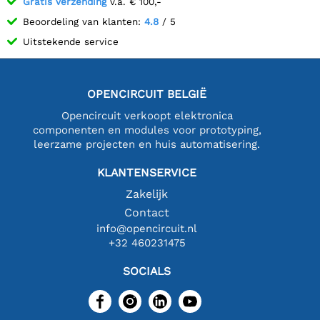
Gratis verzending
v.a. € 100,-
Beoordeling van klanten:
4.8
/ 5
Uitstekende service
OPENCIRCUIT BELGIË
Opencircuit verkoopt elektronica
componenten en modules voor prototyping,
leerzame projecten en huis automatisering.
KLANTENSERVICE
Zakelijk
Contact
info@opencircuit.nl
+32 460231475
SOCIALS