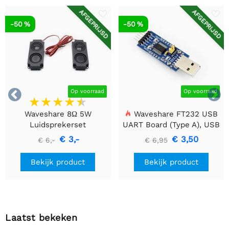
AFGEPRIJSD
AFGEPRIJSD
-50 %
-50 %


Op voorraad
Op voorraad
Waveshare 8Ω 5W
Waveshare FT232 USB
Luidsprekerset
UART Board (Type A), USB
naar TTL (UART)
€ 3,-
€ 3,50
€ 6,-
€ 6,95
Communicatiemodule
Bekijk product
Bekijk product
Laatst bekeken