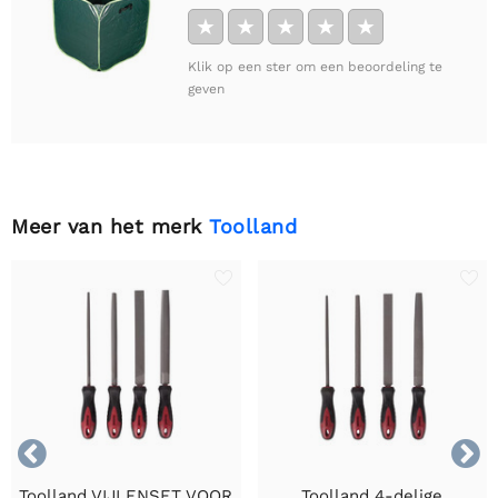
★
★
★
★
★
Klik op een ster om een beoordeling te
geven
Meer van het merk
Toolland


Toolland VIJLENSET VOOR
Toolland 4-delige