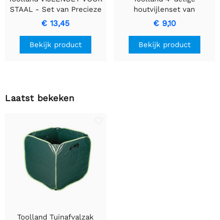
STAAL - Set van Precieze
houtvijlenset van
Metaalbewerkingsvijlen
hoogwaardig koolstofstaal
€ 13,45
€ 9,10
- 20 cm
Bekijk product
Bekijk product
Laatst bekeken
Toolland Tuinafvalzak