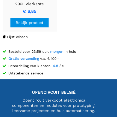
290L Vierkante
Tuinafvalzak
€ 6,85
Bekijk product
Lijst wissen

Besteld voor 23:59 uur,
morgen
in huis
Gratis verzending
v.a. € 100,-
Beoordeling van klanten:
4.8
/ 5
Uitstekende service
OPENCIRCUIT BELGIË
Opencircuit verkoopt elektronica
componenten en modules voor prototyping,
leerzame projecten en huis automatisering.