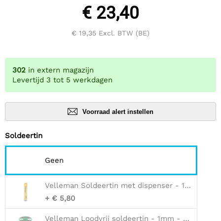
€ 23,40
€ 19,35
Excl. BTW (BE)
302
in extern magazijn
Levertijd 3 tot 5 werkdagen
Voorraad alert instellen
Soldeertin
Geen
Velleman Soldeertin met dispenser - 1mm - harskern - 17g
+ € 5,80
Velleman Loodvrij soldeertin - 1mm - harskern - 500g