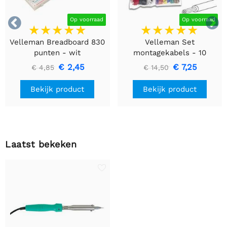


Op voorraad
Op voorraad
Velleman Breadboard 830
Velleman Set
punten - wit
montagekabels - 10
kleuren - 60m - flexibele
€ 2,45
€ 7,25
€ 4,85
€ 14,50
kern (multi core)
Bekijk product
Bekijk product
Laatst bekeken