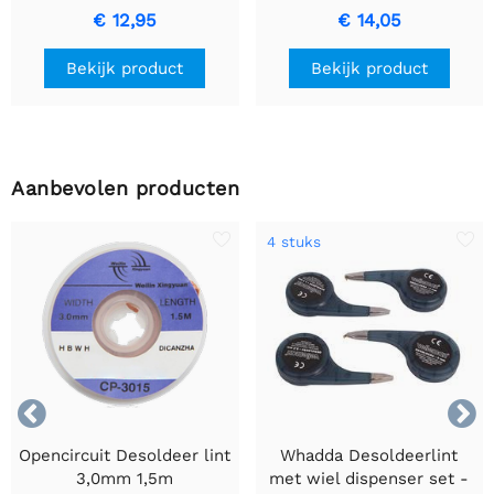
VTSI30
VTSI60
€ 12,95
€ 14,05
Bekijk product
Bekijk product
Aanbevolen producten
4 stuks


Opencircuit Desoldeer lint
Whadda Desoldeerlint
3,0mm 1,5m
met wiel dispenser set -