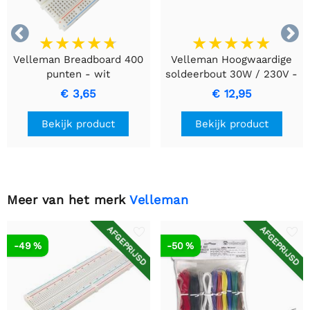


Velleman Breadboard 400
Velleman Hoogwaardige
punten - wit
soldeerbout 30W / 230V -
VTSI30
€ 3,65
€ 12,95
Bekijk product
Bekijk product
Meer van het merk
Velleman
AFGEPRIJSD
AFGEPRIJSD
-49 %
-50 %