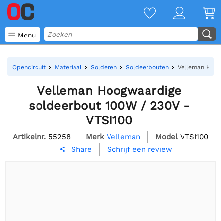

Menu
Opencircuit
Materiaal
Solderen
Soldeerbouten
Velleman Hoog
Velleman Hoogwaardige
soldeerbout 100W / 230V -
VTSI100
Artikelnr.
55258
Merk
Velleman
Model
VTSI100
Schrijf een review
Share
