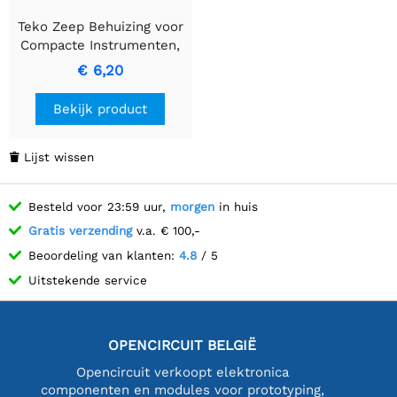
Teko Zeep Behuizing voor
Compacte Instrumenten,
ABS, 56 x 31 x 25 mm
€ 6,20
Bekijk product
Lijst wissen

Besteld voor 23:59 uur,
morgen
in huis
Gratis verzending
v.a. € 100,-
Beoordeling van klanten:
4.8
/ 5
Uitstekende service
OPENCIRCUIT BELGIË
Opencircuit verkoopt elektronica
componenten en modules voor prototyping,