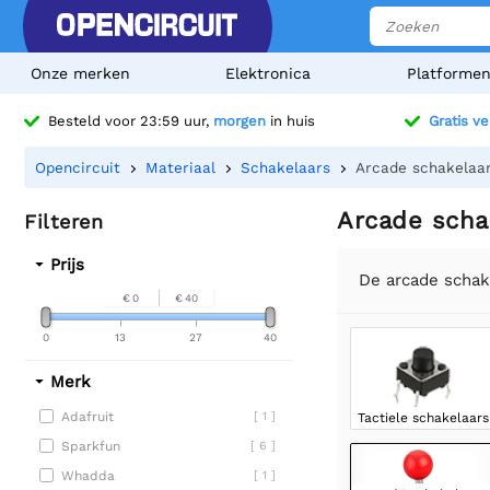
Onze merken
Elektronica
Platforme
Besteld voor 23:59 uur,
morgen
in huis
Gratis v
Opencircuit
Materiaal
Schakelaars
Arcade schakelaa
Arcade scha
Filteren
Prijs
De arcade schake
€ 0
€ 40
0
13
27
40
Merk
Adafruit
[ 1 ]
Tactiele schakelaars
Sparkfun
[ 6 ]
Whadda
[ 1 ]