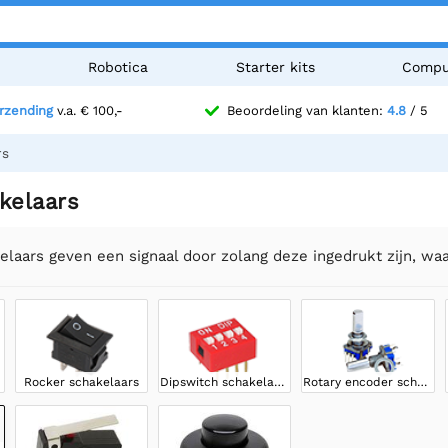
n
Robotica
Starter kits
Compu
erzending
v.a. € 100,-
Beoordeling van klanten:
4.8
/ 5
rs
kelaars
laars geven een signaal door zolang deze ingedrukt zijn, waa
Rocker schakelaars
Dipswitch schakelaars
Rotary encoder schakelaars