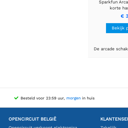
Sparkfun Arca
korte h
€ 3
Bekijk 
De arcade schake
Besteld voor 23:59 uur,
morgen
in huis
OPENCIRCUIT BELGIË
KLANTENSE
Opencircuit verkoopt elektronica
Zakelijk