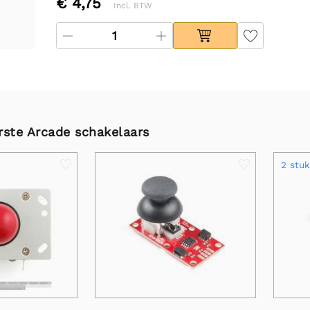
€ 4,75
Incl. BTW
rste Arcade schakelaars
2 stuk