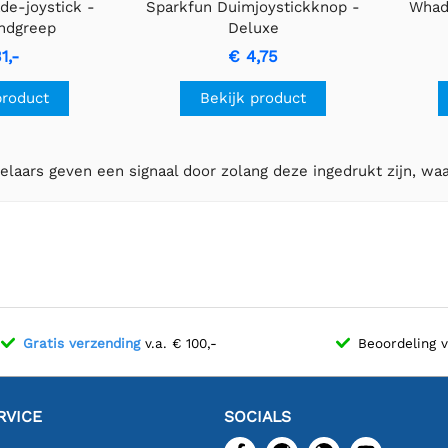
de-joystick -
Sparkfun Duimjoystickknop -
Whad
andgreep
Deluxe
1,-
€ 4,75
product
Bekijk product
laars geven een signaal door zolang deze ingedrukt zijn, waa
Gratis verzending
v.a. € 100,-
Beoordeling 
RVICE
SOCIALS