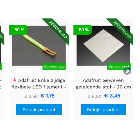
SD
AFGEPRIJSD
AFGEPRIJSD
-50 %
-50 %
d
Op voorraad
Op voorraad

-
Adafruit Enkelzijdige
Adafruit Geweven
t
flexibele LED filament -
geleidende stof - 20 cm
3V 25mm lang - Groen
vierkant
€ 1,75
€ 3,45
€ 3,50
€ 6,90
Bekijk product
Bekijk product