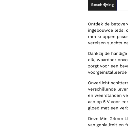
Beschrijving
Ontdek de betover
ingebouwde leds, o
mm knoppen passen
vereisen slechts e
Dankzij de handige
dik, waardoor onvo
zorgt voor een bev
voorgeïnstalleerde
Onverlicht schitte
verschillende leve
en weerstanden ver
aan op 5 V voor ee
gloed met een verb
Deze Mini 24mm LE
van genialiteit en 