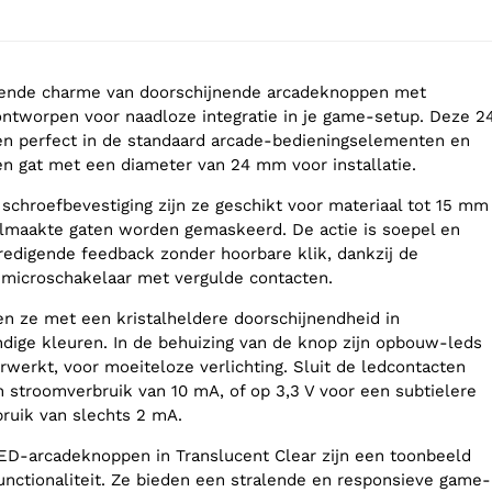
ende charme van doorschijnende arcadeknoppen met
ntworpen voor naadloze integratie in je game-setup. Deze 2
 perfect in de standaard arcade-bedieningselementen en
en gat met een diameter van 24 mm voor installatie.
 schroefbevestiging zijn ze geschikt voor materiaal tot 15 mm
lmaakte gaten worden gemaskeerd. De actie is soepel en
redigende feedback zonder hoorbare klik, dankzij de
 microschakelaar met vergulde contacten.
ren ze met een kristalheldere doorschijnendheid in
ndige kleuren. In de behuizing van de knop zijn opbouw-leds
werkt, voor moeiteloze verlichting. Sluit de ledcontacten
n stroomverbruik van 10 mA, of op 3,3 V voor een subtielere
ruik van slechts 2 mA.
D-arcadeknoppen in Translucent Clear zijn een toonbeeld
functionaliteit. Ze bieden een stralende en responsieve game-