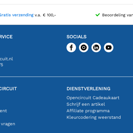
Gratis verzending
v.a. € 100,-
Beoordeling va
RVICE
SOCIALS
uit.nl
75
IRCUIT
DIENSTVERLENING
Opencircuit Cadeaukaart
Schrijf een artikel
ent
Affiliate programma
n
Kleurcodering weerstand
 vragen