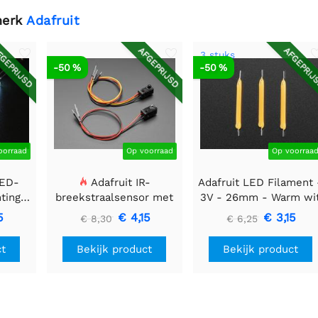
merk
Adafruit
GEPRIJSD
AFGEPRIJSD
AFGEPRIJ
3 stuks
-50 %
-50 %
oorraad
Op voorraad
Op voorraa
LED-
Adafruit IR-
Adafruit LED Filament 
htingsmodule
breekstraalsensor met
3V - 26mm - Warm wi
 40 mm
premium draadheader
- 3 stuks
5
€ 4,15
€ 3,15
€ 8,30
€ 6,25
header einden - 5 mm
LED's
ct
Bekijk product
Bekijk product