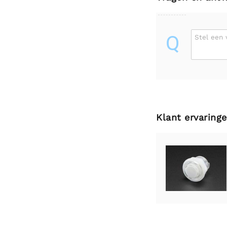
Q
Stel een 
Klant ervaring