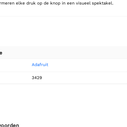
ormeren elke druk op de knop in een visueel spektakel.
e
Adafruit
3429
woorden