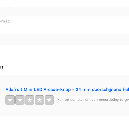
vraag
en
Adafruit Mini LED Arcade-knop - 24 mm doorschijnend he
★
★
★
★
★
Klik op een ster om een beoordeling te ge