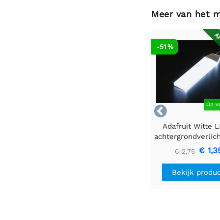
Meer van het 
AF
-51 %
Op v

Adafruit Witte 
achtergrondverlic
- Klein 12 mm x
€ 1,3
€ 2,75
Bekijk produ