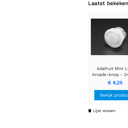
Laatst bekeke
Adafruit Mini 
Arcade-knop - 
doorschijnend h
€ 6,25
Bekijk produ
Lijst wissen
