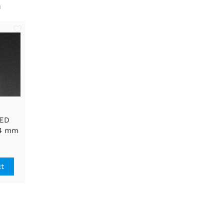
n
LED
24 mm
elder
ct