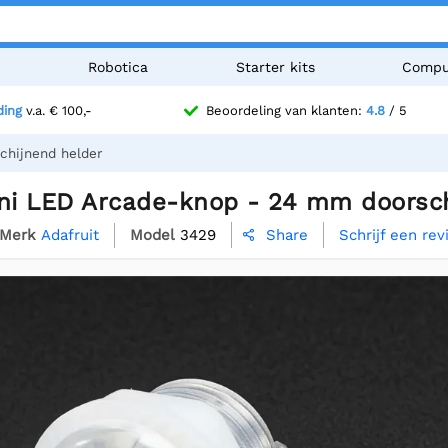
n
Robotica
Starter kits
Compu
ding
v.a. € 100,-
Beoordeling van klanten:
4.8
/ 5
chijnend helder
ini LED Arcade-knop - 24 mm doorsc
Merk
Adafruit
Model
3429
Schrijf een re
Share
