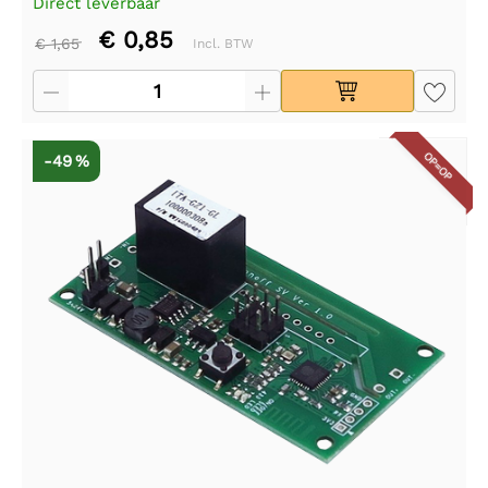
Direct leverbaar
€ 0,85
€ 1,65
Incl. BTW
OP=OP
-49 %