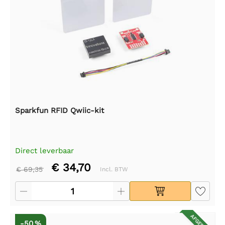
Sparkfun RFID Qwiic-kit
Direct leverbaar
€ 34,70
€ 69,35
Incl. BTW
-50 %