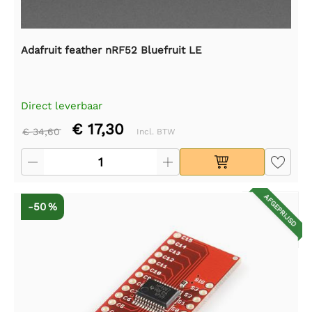
Adafruit feather nRF52 Bluefruit LE
Direct leverbaar
€ 17,30
€ 34,60
Incl. BTW
AFGEPRIJSD
-50 %