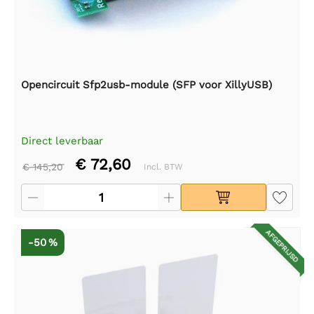
Opencircuit Sfp2usb-module (SFP voor XillyUSB)
Direct leverbaar
€ 72,60
€ 145,20
Incl. BTW
AFGEPRIJSD
-50 %