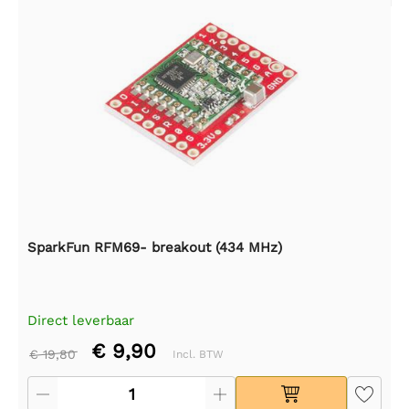
SparkFun RFM69- breakout (434 MHz)
Direct leverbaar
€ 9,90
€ 19,80
Incl. BTW