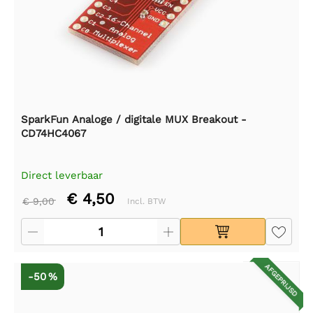
SparkFun Analoge / digitale MUX Breakout -
CD74HC4067
Direct leverbaar
€ 4,50
€ 9,00
Incl. BTW
AFGEPRIJSD
-50 %