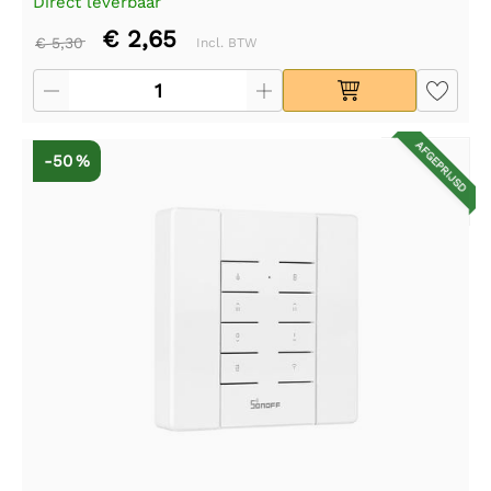
Direct leverbaar
€ 2,65
€ 5,30
Incl. BTW
AFGEPRIJSD
-50 %