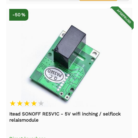
AFGEPRIJSD
-50 %
Itead SONOFF RE5V1C - 5V wifi inching / selflock
relaismodule