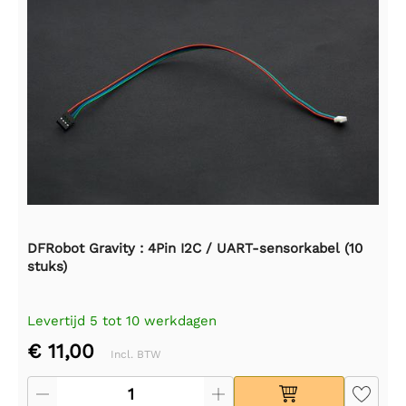
DFRobot Gravity : 4Pin I2C / UART-sensorkabel (10
stuks)
Levertijd 5 tot 10 werkdagen
€ 11,00
Incl. BTW