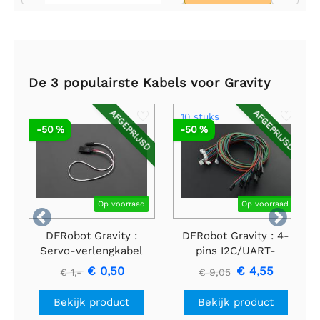
De 3 populairste Kabels voor Gravity
AFGEPRIJSD
AFGEPRIJSD
10 stuks
-50 %
-50 %
Op voorraad
Op voorraad


DFRobot Gravity :
DFRobot Gravity : 4-
Servo-verlengkabel
pins I2C/UART-
300 mm
sensorkabel voor
€ 0,50
€ 4,55
€ 1,-
€ 9,05
Arduino - 50 cm (10
stuks)
Bekijk product
Bekijk product