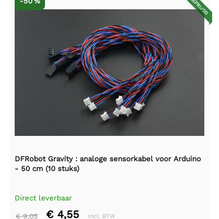
AFGEPRIJSD
-50 %
DFRobot Gravity : analoge sensorkabel voor Arduino
- 50 cm (10 stuks)
Direct leverbaar
€ 4,55
€ 9,05
Incl. BTW