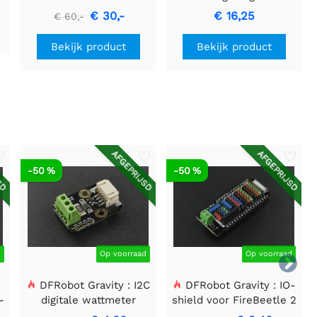
keramisch
LED verlichting
€ 30,-
€ 16,25
€ 60,-
verwarmingselement -
48W - 150 - 420°C
Bekijk product
Bekijk product
SD
AFGEPRIJSD
AFGEPRIJSD
-50 %
-50 %
d
Op voorraad
Op voorraad

DFRobot Gravity : I2C
DFRobot Gravity : IO-
-
digitale wattmeter
shield voor FireBeetle 2
r
(ESP32-E/M0)