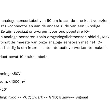
analoge sensorkabel van 50 cm is aan de ene kant voorzien
H2.0-connector en aan de andere zijde van een 3-polige
Ze zijn speciaal ontworpen voor ons populaire IO-
 en analoge sensoren zoals omgevingslichtsensor, shield , MIC
erbindt de meeste van onze analoge sensoren met het IO-
et handig is om interessante interactieve werken te maken.
duct bevat 10 stuks kabels.
anning: <50V
troom: <1000mA
/20"
ding: rood -- VCC; Zwart -- GND; Blauw-- Signaal