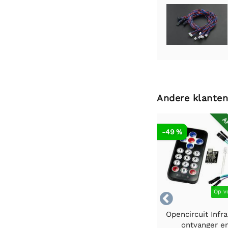
Andere klanten
AF
-49 %
Op v

Opencircuit Infr
ontvanger e