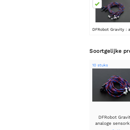
Soortgelijke p
10 stuks
DFRobot Gravit
analoge sensork
voor Arduino (10 