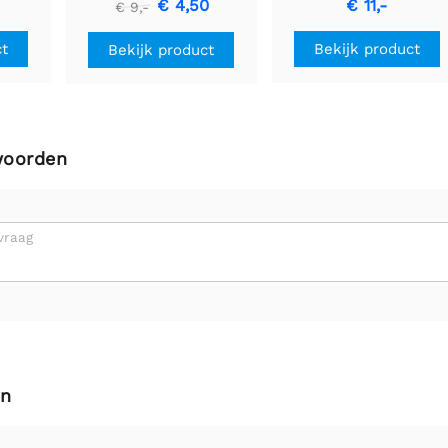
€ 4,50
€ 11,-
€ 9,-
Arduino - 50 cm (10
stuks)
ct
Bekijk product
Bekijk product
woorden
vraag
en