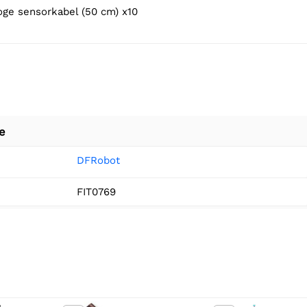
aloge sensorkabel (50 cm) x10
e
DFRobot
FIT0769