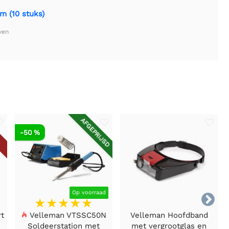
m (10 stuks)
ven
AFGEPRIJSD
-50 %
Op voorraad

rt
Velleman VTSSC50N
Velleman Hoofdband
Soldeerstation met
met vergrootglas en