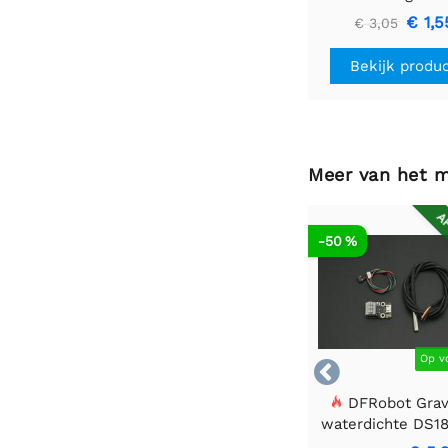
afstandsbedienin
€ 1,5
€ 3,05
Bekijk produ
Meer van het 
AF
-50 %
Op v

DFRobot Gravi
waterdichte DS1
sensorset