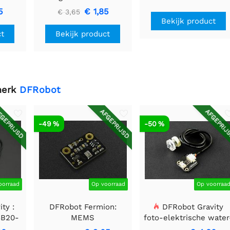
g kit
Switch
5
€ 1,85
€ 3,65
Bekijk product
ct
Bekijk product
merk
DFRobot
GEPRIJSD
AFGEPRIJSD
AFGEPRIJ
-49 %
-50 %
oorraad
Op voorraad
Op voorraa
ty :
DFRobot Fermion:
DFRobot Gravity
8B20-
MEMS
foto-elektrische water
microfoonmodule
/ vloeistofniveausenso