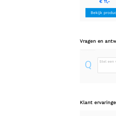
€ 11,-
Bekijk produ
Vragen en ant
Q
Stel een 
Klant ervaring