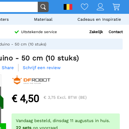
ters
Materiaal
Cadeaus en Inspiratie
Zakelijk
Contact
Uitstekende service
duino - 50 cm (10 stuks)
ino - 50 cm (10 stuks)
Schrijf een review
Share

€ 4,50
€ 3,75
Excl. BTW (BE)
Vandaag besteld, dinsdag 11 augustus in huis.
22
sets
op voorraad
%