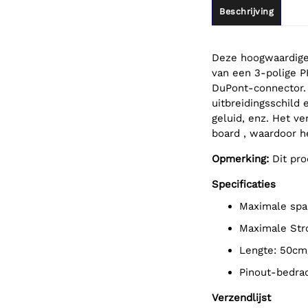
Beschrijving
Deze hoogwaardige 
van een 3-polige P
DuPont-connector. 
uitbreidingsschild
geluid, enz. Het v
board , waardoor h
Opmerking:
Dit pro
Specificaties
Maximale sp
Maximale S
Lengte: 50cm
Pinout-bedra
Verzendlijst