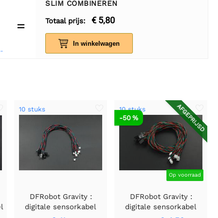
SLIM COMBINEREN
€ 5,80
Totaal prijs:
=
In winkelwagen
 Cadeaukaart
AFGEPRIJSD
10 stuks
10 stuks
-50 %
Op voorraad
n
DFRobot Gravity :
DFRobot Gravity :
l
digitale sensorkabel
digitale sensorkabel
voor Arduino (10 stuks)
voor Arduino - 50 cm