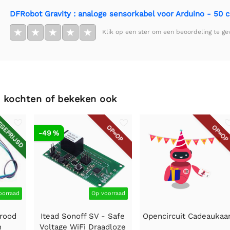
DFRobot Gravity : analoge sensorkabel voor Arduino - 50 c
★
★
★
★
★
Klik op een ster om een beoordeling te ge
 kochten of bekeken ook
GEPRIJSD
OP=OP
OP=OP
-49 %
oorraad
Op voorraad
arood
Itead Sonoff SV - Safe
Opencircuit Cadeaukaa
n
Voltage WiFi Draadloze