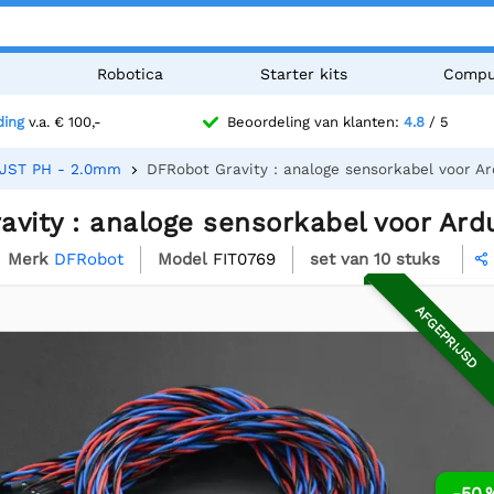
n
Robotica
Starter kits
Compu
ding
v.a. € 100,-
Beoordeling van klanten:
4.8
/ 5
JST PH - 2.0mm
DFRobot Gravity : analoge sensorkabel voor Ar
vity : analoge sensorkabel voor Ardu
Merk
DFRobot
Model
FIT0769
set van 10 stuks
AFGEPRIJSD
-50 