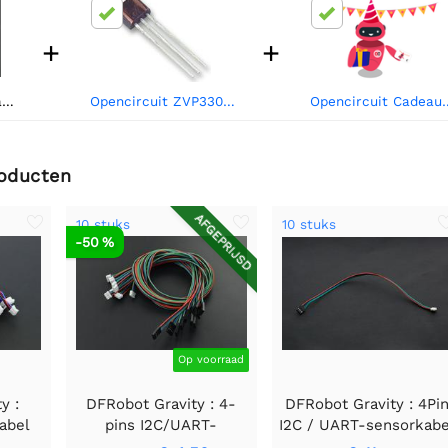
+
+
DFRobot Gravity : analoge sensorkabel voor Arduino - 50 cm (10 stuks)
Opencircuit ZVP3306A Voedings-MOSFET, P-kanaal, 60 V, 160 mA, 14 ohm, E-Line - through hole
Opencircuit
roducten
AFGEPRIJSD
10 stuks
10 stuks
-50 %
Op voorraad
y :
DFRobot Gravity : 4-
DFRobot Gravity : 4Pi
abel
pins I2C/UART-
I2C / UART-sensorkabe
stuks)
sensorkabel voor
(10 stuks)