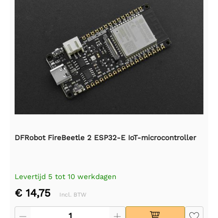
DFRobot FireBeetle 2 ESP32-E IoT-microcontroller
Levertijd 5 tot 10 werkdagen
€ 14,75
Incl. BTW