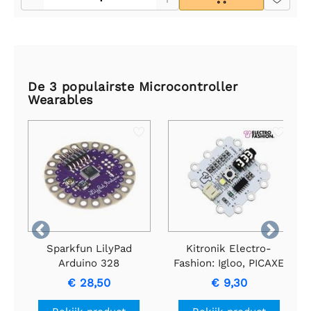
De 3 populairste Microcontroller
Wearables


Sparkfun LilyPad
Kitronik Electro-
Arduino 328
Fashion: Igloo, PICAXE
moederbord
draagbare module
€ 28,50
€ 9,30