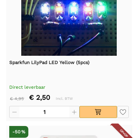
Sparkfun LilyPad LED Yellow (5pcs)
Direct leverbaar
€ 2,50
€ 4,95
Incl. BTW
OP=OP
-50 %