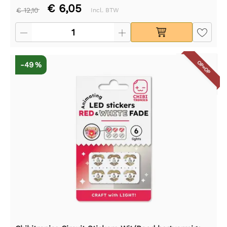
€ 6,05
€ 12,10
Incl. BTW
OP=OP
-49 %