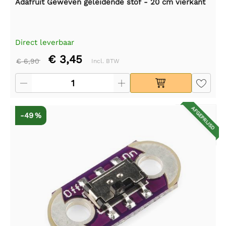
Adafruit Geweven geleidende stof - 20 cm vierkant
Direct leverbaar
€ 3,45
€ 6,90
Incl. BTW
AFGEPRIJSD
-49 %