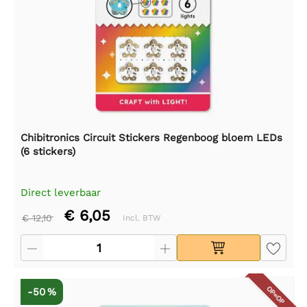
Chibitronics Circuit Stickers Regenboog bloem LEDs
(6 stickers)
Direct leverbaar
€ 6,05
€ 12,10
Incl. BTW
OP=OP
-50 %