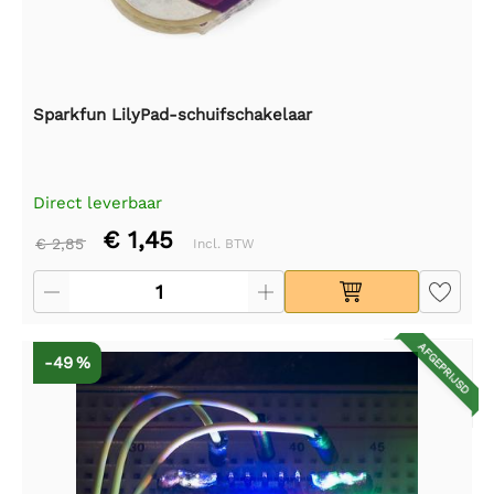
Sparkfun LilyPad-schuifschakelaar
Direct leverbaar
€ 1,45
€ 2,85
Incl. BTW
AFGEPRIJSD
-49 %