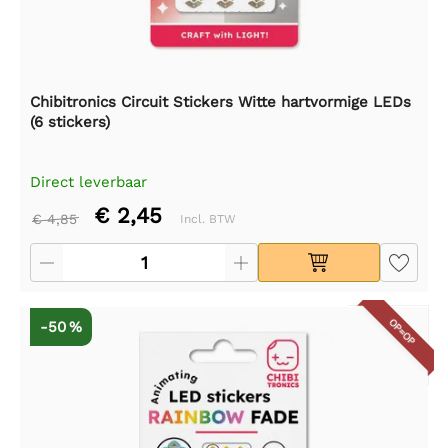
Chibitronics Circuit Stickers Witte hartvormige LEDs
(6 stickers)
Direct leverbaar
€ 2,45
€ 4,85
Incl. BTW
OP=OP
-50 %