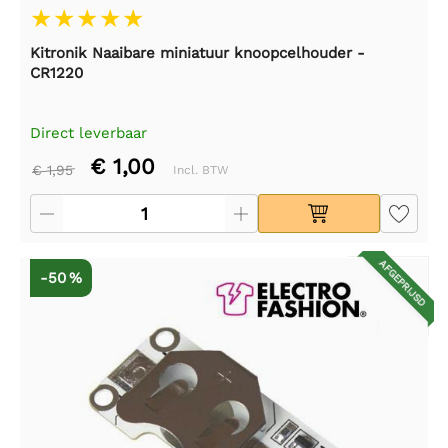
Kitronik Naaibare miniatuur knoopcelhouder -
CR1220
Direct leverbaar
€ 1,00
€ 1,95
Incl. BTW
AFGEPRIJSD
-50 %