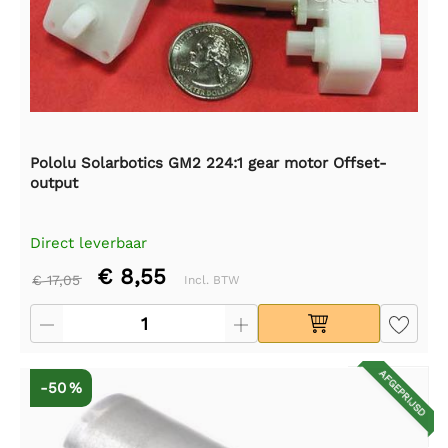
Pololu Solarbotics GM2 224:1 gear motor Offset-
output
Direct leverbaar
€ 8,55
€ 17,05
Incl. BTW
AFGEPRIJSD
-50 %