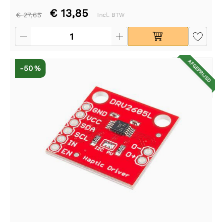
€ 13,85
€ 27,65
Incl. BTW
AFGEPRIJSD
-50 %