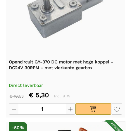
Opencircuit GY-370 DC motor met hoge koppel -
DC24V 30RPM - met vierkante gearbox
Direct leverbaar
€ 5,30
€ 10,55
Incl. BTW
AFGEPRIJSD
-50 %