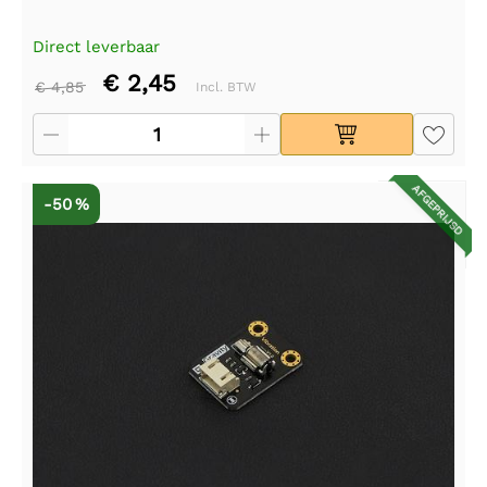
Direct leverbaar
€ 2,45
€ 4,85
Incl. BTW
AFGEPRIJSD
-50 %