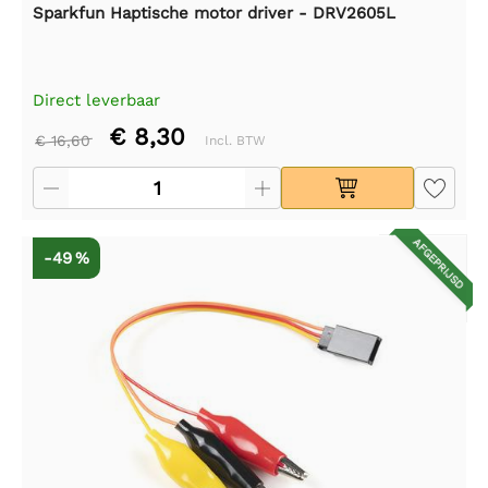
Sparkfun Haptische motor driver - DRV2605L
Direct leverbaar
€ 8,30
€ 16,60
Incl. BTW
AFGEPRIJSD
-49 %