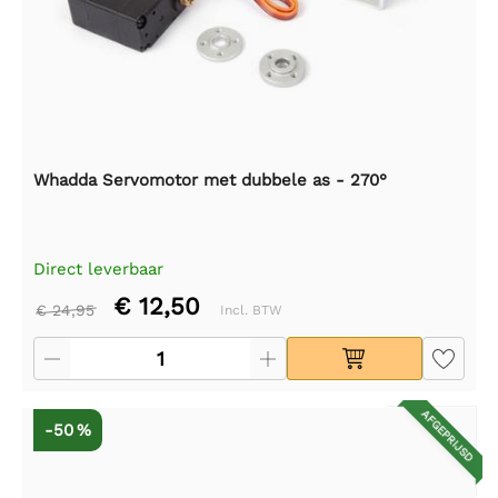
Whadda Servomotor met dubbele as - 270°
Direct leverbaar
€ 12,50
€ 24,95
Incl. BTW
AFGEPRIJSD
-50 %