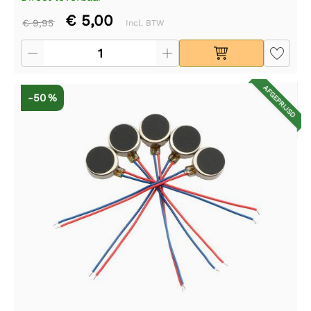
€ 5,00
€ 9,95
Incl. BTW
AFGEPRIJSD
-50 %