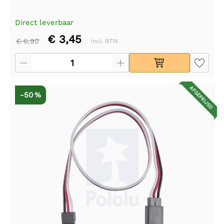
Direct leverbaar
€ 3,45
€ 6,90
Incl. BTW
AFGEPRIJSD
-50 %