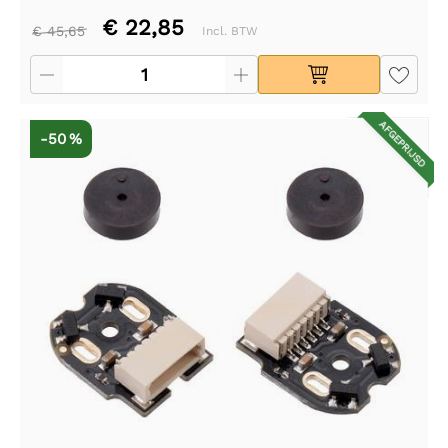
€ 22,85
€ 45,65
Incl. BTW
AFGEPRIJSD
-50 %