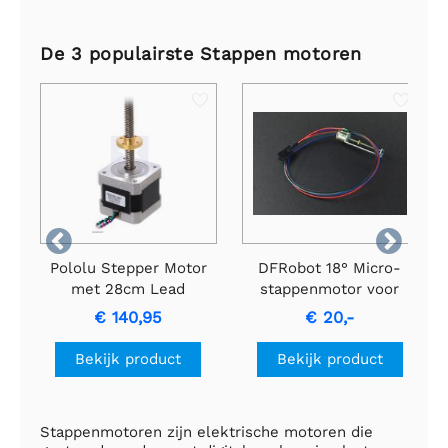
De 3 populairste Stappen motoren


Pololu Stepper Motor
DFRobot 18° Micro-
met 28cm Lead
stappenmotor voor
Screw: Bipolair, 200
Arduino
€ 140,95
€ 20,-
Stappen/Rev,
42×38mm, 2.8V, 1.7
Bekijk product
Bekijk product
A/Phase
Stappenmotoren zijn elektrische motoren die