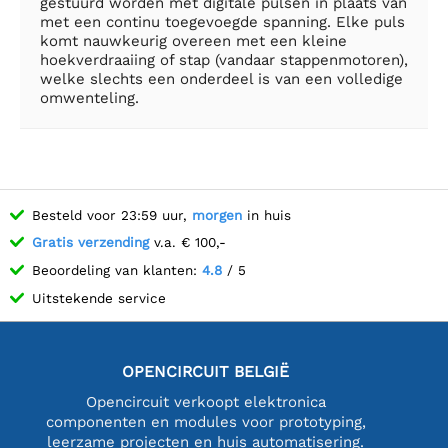
gestuurd worden met digitale pulsen in plaats van
met een continu toegevoegde spanning. Elke puls
komt nauwkeurig overeen met een kleine
hoekverdraaiing of stap (vandaar stappenmotoren),
welke slechts een onderdeel is van een volledige
omwenteling.
Besteld voor 23:59 uur,
morgen
in huis
Gratis verzending
v.a. € 100,-
Beoordeling van klanten:
4.8
/ 5
Uitstekende service
OPENCIRCUIT BELGIË
Opencircuit verkoopt elektronica
componenten en modules voor prototyping,
leerzame projecten en huis automatisering.