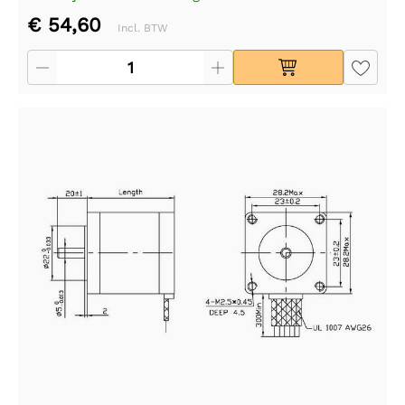
€ 54,60
Incl. BTW