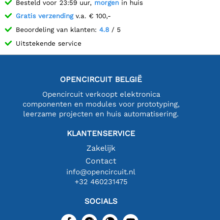
Besteld voor 23:59 uur,
morgen
in huis
Gratis verzending
v.a. € 100,-
Beoordeling van klanten:
4.8
/ 5
Uitstekende service
OPENCIRCUIT BELGIË
Opencircuit verkoopt elektronica
componenten en modules voor prototyping,
leerzame projecten en huis automatisering.
KLANTENSERVICE
Zakelijk
Contact
info@opencircuit.nl
+32 460231475
SOCIALS