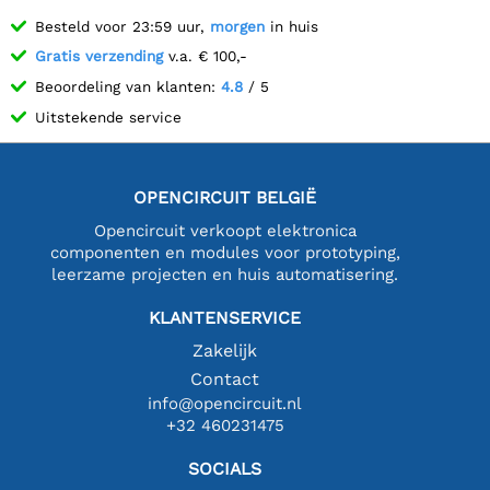
Besteld voor 23:59 uur,
morgen
in huis
Gratis verzending
v.a. € 100,-
Beoordeling van klanten:
4.8
/ 5
Uitstekende service
OPENCIRCUIT BELGIË
Opencircuit verkoopt elektronica
componenten en modules voor prototyping,
leerzame projecten en huis automatisering.
KLANTENSERVICE
Zakelijk
Contact
info@opencircuit.nl
+32 460231475
SOCIALS