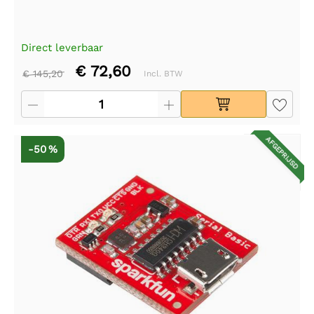
Direct leverbaar
€ 72,60
€ 145,20
Incl. BTW
AFGEPRIJSD
-50 %