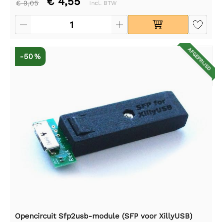
€ 4,55
€ 9,05
Incl. BTW
AFGEPRIJSD
-50 %
Opencircuit Sfp2usb-module (SFP voor XillyUSB)