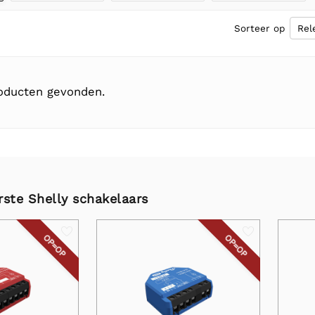
Sorteer op
roducten gevonden.
rste Shelly schakelaars
OP=OP
OP=OP