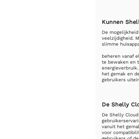
Kunnen Shel
De mogelijkheid
veelzijdigheid.
slimme huisapp
beheren vanaf el
te bewaken en t
energieverbruik
het gemak en de
gebruikers uitei
De Shelly C
De Shelly Cloud-
gebruikerservar
vanuit het gema
voor compatibil
gebruikers of de