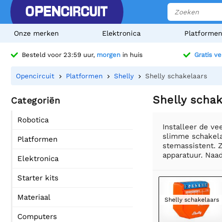
Onze merken
Elektronica
Platforme
Besteld voor 23:59 uur,
morgen
in huis
Gratis v
Opencircuit
Platformen
Shelly
Shelly schakelaars
Shelly schak
Categoriën
Robotica
Installeer de ve
slimme schakela
Platformen
stemassistent. Z
apparatuur. Naa
Elektronica
Starter kits
Materiaal
Shelly schakelaars
Computers