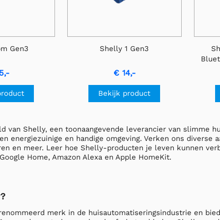
1pm Gen3
Shelly 1 Gen3
Sh
Bluet
5,-
€ 14,-
product
Bekijk product
d van Shelly, een toonaangevende leverancier van slimme hu
en energiezuinige en handige omgeving. Verken ons diverse a
ren en meer. Leer hoe Shelly-producten je leven kunnen verb
 Google Home, Amazon Alexa en Apple HomeKit.
y?
erenommeerd merk in de huisautomatiseringsindustrie en bied