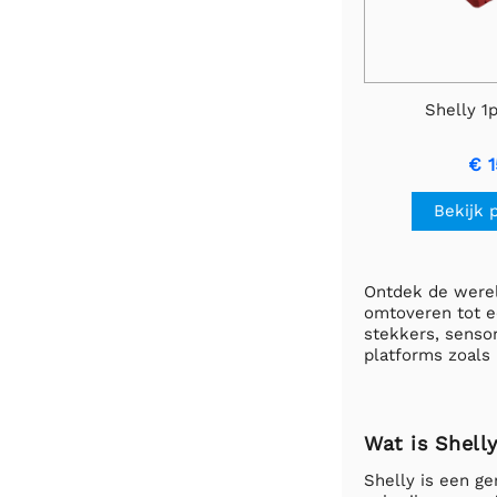
Shelly 
€ 1
Bekijk 
Ontdek de werel
omtoveren tot e
stekkers, senso
platforms zoals
Wat is Shell
Shelly is een g