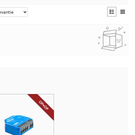


OP=OP