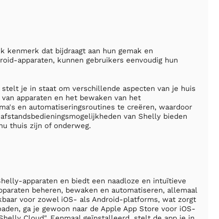
jk kenmerk dat bijdraagt aan hun gemak en
ndroid-apparaten, kunnen gebruikers eenvoudig hun
stelt je in staat om verschillende aspecten van je huis
n van apparaten en het bewaken van het
ma's en automatiseringsroutines te creëren, waardoor
 afstandsbedieningsmogelijkheden van Shelly bieden
nu thuis zijn of onderweg.
helly-apparaten en biedt een naadloze en intuïtieve
apparaten beheren, bewaken en automatiseren, allemaal
kbaar voor zowel iOS- als Android-platforms, wat zorgt
oaden, ga je gewoon naar de Apple App Store voor iOS-
helly Cloud". Eenmaal geïnstalleerd, stelt de app je in