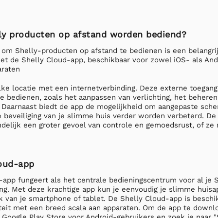
ly producten op afstand worden bediend?
 om Shelly-producten op afstand te bedienen is een belangri
 Met de Shelly Cloud-app, beschikbaar voor zowel iOS- als A
araten
ke locatie met een internetverbinding. Deze externe toegang 
e bedienen, zoals het aanpassen van verlichting, het behere
. Daarnaast biedt de app de mogelijkheid om aangepaste sche
 beveiliging van je slimme huis verder worden verbeterd. De
ndelijk een groter gevoel van controle en gemoedsrust, of ze 
loud-app
app fungeert als het centrale bedieningscentrum voor al je S
ing. Met deze krachtige app kun je eenvoudig je slimme huis
k van je smartphone of tablet. De Shelly Cloud-app is beschi
iteit met een breed scala aan apparaten. Om de app te downl
 Google Play Store voor Android-gebruikers en zoek je naar "S