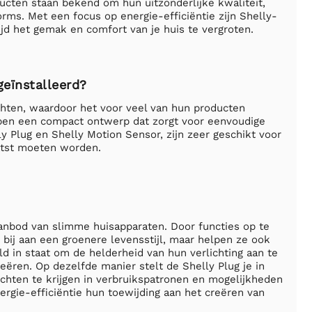
ucten staan bekend om hun uitzonderlijke kwaliteit,
rms. Met een focus op energie-efficiëntie zijn Shelly-
jd het gemak en comfort van je huis te vergroten.
eïnstalleerd?
achten, waardoor het voor veel van hun producten
bben een compact ontwerp dat zorgt voor eenvoudige
y Plug en Shelly Motion Sensor, zijn zeer geschikt voor
atst moeten worden.
 aanbod van slimme huisapparaten. Door functies op te
bij aan een groenere levensstijl, maar helpen ze ook
d in staat om de helderheid van hun verlichting aan te
eëren. Op dezelfde manier stelt de Shelly Plug je in
chten te krijgen in verbruikspatronen en mogelijkheden
nergie-efficiëntie hun toewijding aan het creëren van