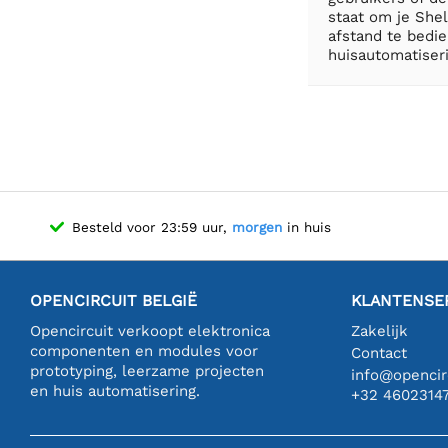
staat om je Shel
afstand te bedi
huisautomatiseri
Besteld voor 23:59 uur,
morgen
in huis
OPENCIRCUIT BELGIË
KLANTENSE
Opencircuit verkoopt elektronica
Zakelijk
componenten en modules voor
Contact
prototyping, leerzame projecten
info@opencirc
en huis automatisering.
+32 4602314