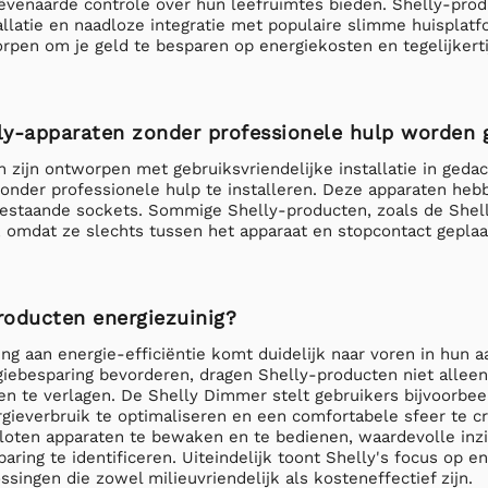
ëvenaarde controle over hun leefruimtes bieden. Shelly-prod
llatie en naadloze integratie met populaire slimme huisplatfo
rpen om je geld te besparen op energiekosten en tegelijkerti
y-apparaten zonder professionele hulp worden g
 zijn ontworpen met gebruiksvriendelijke installatie in ged
zonder professionele hulp te installeren. Deze apparaten he
 bestaande sockets. Sommige Shelly-producten, zoals de Shell
, omdat ze slechts tussen het apparaat en stopcontact gepla
producten energiezuinig?
ing aan energie-efficiëntie komt duidelijk naar voren in hun
iebesparing bevorderen, dragen Shelly-producten niet alleen 
n te verlagen. De Shelly Dimmer stelt gebruikers bijvoorbeel
gieverbruik te optimaliseren en een comfortabele sfeer te cr
loten apparaten te bewaken en te bedienen, waardevolle inzi
aring te identificeren. Uiteindelijk toont Shelly's focus op e
singen die zowel milieuvriendelijk als kosteneffectief zijn.