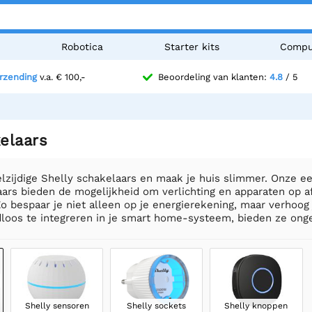
n
Robotica
Starter kits
Compu
erzending
v.a. € 100,-
Beoordeling van klanten:
4.8
/ 5
elaars
elzijdige Shelly schakelaars en maak je huis slimmer. Onze e
ars bieden de mogelijkheid om verlichting en apparaten op a
o bespaar je niet alleen op je energierekening, maar verhoog
dloos te integreren in je smart home-systeem, bieden ze on
Shelly sensoren
Shelly sockets
Shelly knoppen