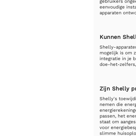
gebruikers onge
eenvoudige insta
apparaten ontwo
Kunnen Shell
Shelly-apparaten
mogelijk is om 
integratie in je
doe-het-zelfers
Zijn Shelly 
Shelly's toewijd
nemen die energ
energierekeninge
passen, het ener
staat om aanges
voor energiebesp
slimme huisoplos