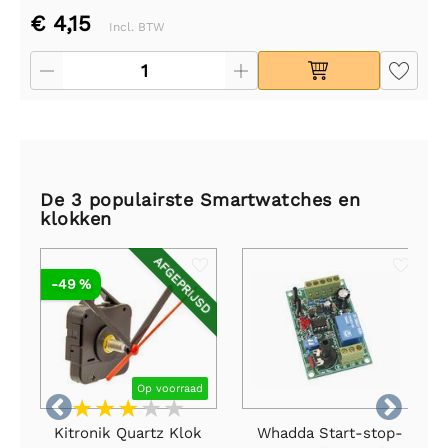
€ 4,15
Incl. BTW
De 3 populairste Smartwatches en
klokken
AFGEPRIJSD
-49 %
Op voorraad


Kitronik Quartz Klok
Whadda Start-stop-