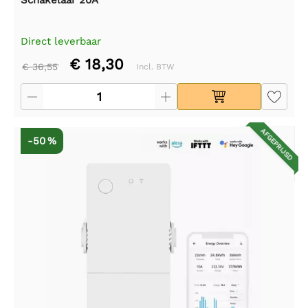
Direct leverbaar
€ 18,30
€ 36,55
Incl. BTW
AFGEPRIJSD
-50 %