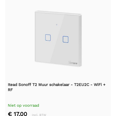
Itead Sonoff T2 Muur schakelaar - T2EU2C - WiFi +
RF
Niet op voorraad
€ 17,00
Incl. BTW