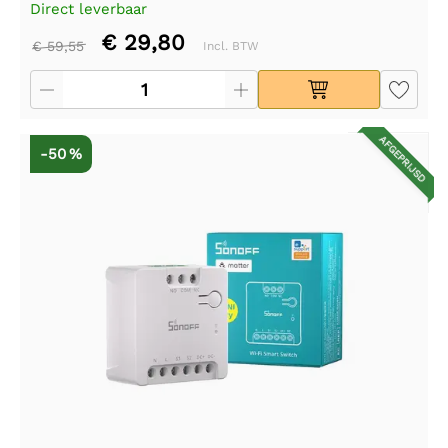
Direct leverbaar
€ 29,80
€ 59,55
Incl. BTW
AFGEPRIJSD
-50 %