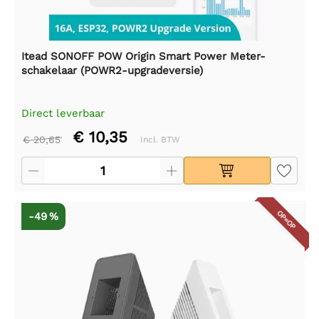
Itead SONOFF POW Origin Smart Power Meter-
schakelaar (POWR2-upgradeversie)
Direct leverbaar
€ 10,35
€ 20,65
Incl. BTW
OP=OP
-49 %