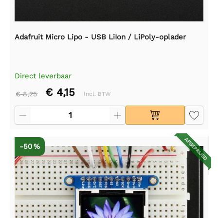
Adafruit Micro Lipo - USB LiIon / LiPoly-oplader
Direct leverbaar
€ 4,15
€ 8,25
Incl. BTW
AFGEPRIJSD
-50 %