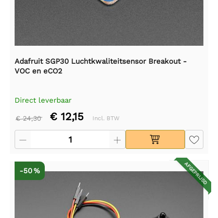
Adafruit SGP30 Luchtkwaliteitsensor Breakout -
VOC en eCO2
Direct leverbaar
€ 12,15
€ 24,30
Incl. BTW
AFGEPRIJSD
-50 %