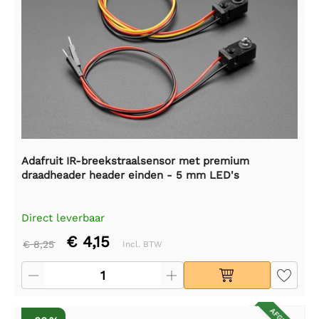
Adafruit IR-breekstraalsensor met premium
draadheader header einden - 5 mm LED's
Direct leverbaar
€ 4,15
€ 8,25
Incl. BTW