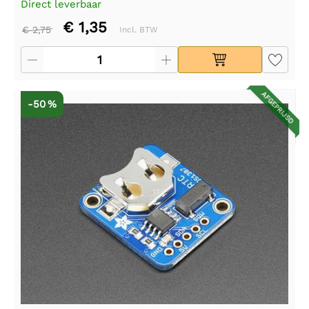
Direct leverbaar
€ 1,35
€ 2,75
Incl. BTW
AFGEPRIJSD
-50 %