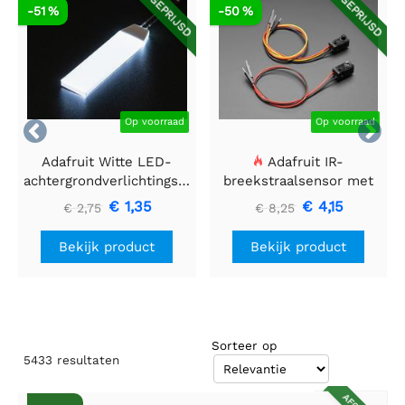
AFGEPRIJSD
AFGEPRIJSD
-51 %
-50 %
Op voorraad
Op voorraad


Adafruit Witte LED-
Adafruit IR-
achtergrondverlichtingsmodule
breekstraalsensor met
- Klein 12 mm x 40 mm
premium draadheader
€ 1,35
€ 4,15
€ 2,75
€ 8,25
header einden - 5 mm
LED's
Bekijk product
Bekijk product
Sorteer op
5433
resultaten