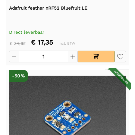
Adafruit feather nRF52 Bluefruit LE
Direct leverbaar
€ 17,35
€ 34,65
Incl. BTW
AFGEPRIJSD
-50 %