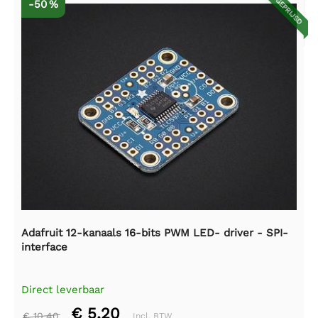
AFGEPRIJSD
-50 %
Adafruit 12-kanaals 16-bits PWM LED- driver - SPI-
interface
Direct leverbaar
€ 5,20
€ 10,40
Incl. BTW