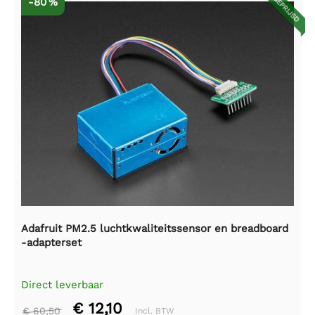
AFGEPRIJSD
-80 %
Adafruit PM2.5 luchtkwaliteitssensor en breadboard
-adapterset
Direct leverbaar
€ 12,10
€ 60,50
Incl. BTW