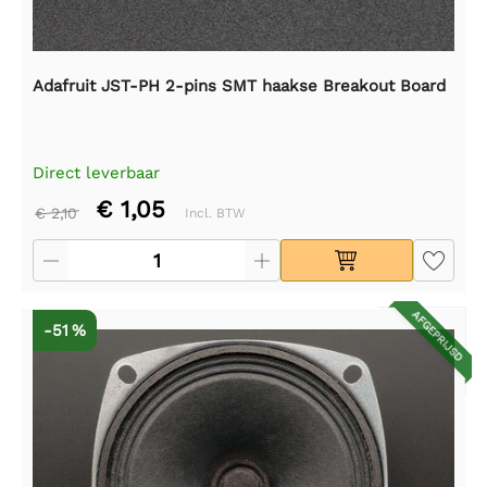
Adafruit JST-PH 2-pins SMT haakse Breakout Board
Direct leverbaar
€ 1,05
€ 2,10
Incl. BTW
AFGEPRIJSD
-51 %