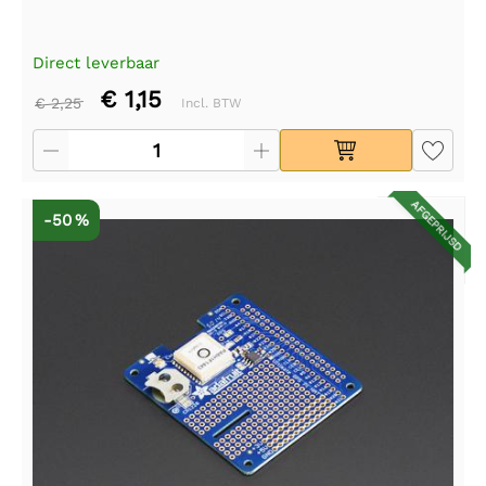
Direct leverbaar
€ 1,15
€ 2,25
Incl. BTW
AFGEPRIJSD
-50 %