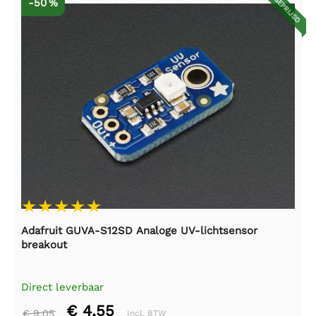
AFGEPRIJSD
-50 %
Adafruit GUVA-S12SD Analoge UV-lichtsensor
breakout
Direct leverbaar
€ 4,55
€ 9,05
Incl. BTW