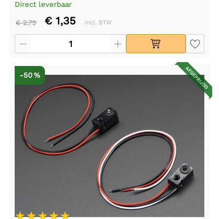
Direct leverbaar
€ 1,35
€ 2,75
Incl. BTW
AFGEPRIJSD
-50 %