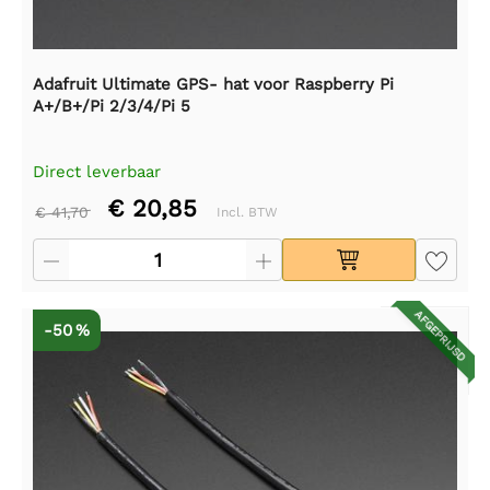
Adafruit Ultimate GPS- hat voor Raspberry Pi
A+/B+/Pi 2/3/4/Pi 5
Direct leverbaar
€ 20,85
€ 41,70
Incl. BTW
AFGEPRIJSD
-50 %