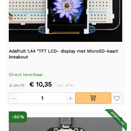
Adafruit 1,44 "TFT LCD- display met MicroSD-kaart
breakout
Direct leverbaar
€ 10,35
€ 20,75
Incl. BTW
AFGEPRIJSD
-50 %