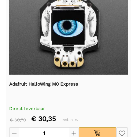
Adafruit HalloWing M0 Express
Direct leverbaar
€ 30,35
€ 60,70
Incl. BTW