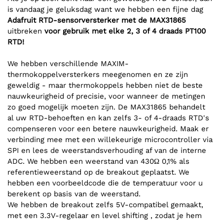
is vandaag je geluksdag want we hebben een fijne dag
Adafruit RTD-sensorversterker met de MAX31865
uitbreken
voor gebruik met elke 2, 3 of 4 draads PT100
RTD!
We hebben verschillende MAXIM-
thermokoppelversterkers meegenomen en ze zijn
geweldig - maar thermokoppels hebben niet de beste
nauwkeurigheid of precisie, voor wanneer de metingen
zo goed mogelijk moeten zijn. De MAX31865 behandelt
al uw RTD-behoeften en kan zelfs 3- of 4-draads RTD's
compenseren voor een betere nauwkeurigheid. Maak er
verbinding mee met een willekeurige microcontroller via
SPI en lees de weerstandsverhouding af van de interne
ADC. We hebben een weerstand van 430Ω 0,1% als
referentieweerstand op de breakout geplaatst. We
hebben een voorbeeldcode die de temperatuur voor u
berekent op basis van de weerstand.
We hebben de breakout zelfs 5V-compatibel gemaakt,
met een 3.3V-regelaar en level shifting , zodat je hem