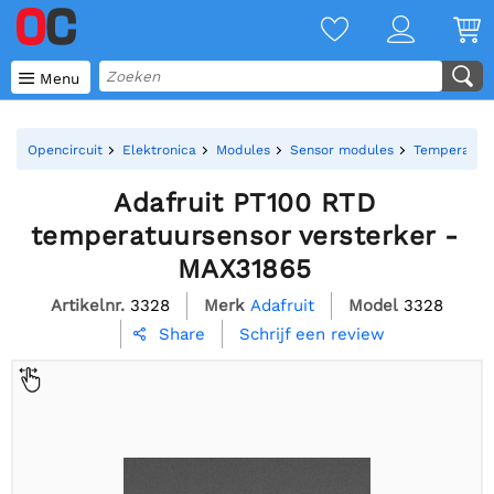

Menu
Opencircuit
Elektronica
Modules
Sensor modules
Temperatuur
Adafruit PT100 RTD
temperatuursensor versterker -
MAX31865
Artikelnr.
3328
Merk
Adafruit
Model
3328
Schrijf een review
Share
