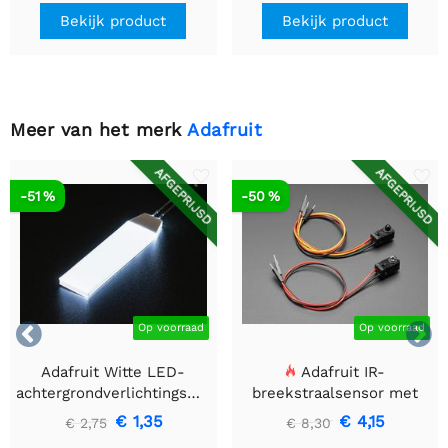
Bekijk product
Bekijk product
Meer van het merk
Adafruit
AFGEPRIJSD
AFGEPRIJSD
-51 %
-50 %


Op voorraad
Op voorraad
Adafruit Witte LED-
Adafruit IR-
achtergrondverlichtingsmodule
breekstraalsensor met
- Klein 12 mm x 40 mm
premium draadheader
€ 1,35
€ 4,15
€ 2,75
€ 8,30
header einden - 5 mm