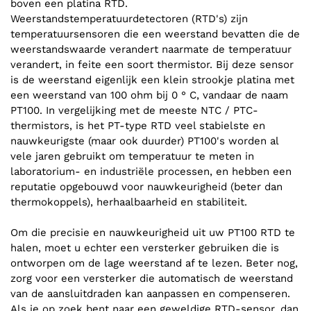
boven een platina RTD.
Weerstandstemperatuurdetectoren (RTD's) zijn
temperatuursensoren die een weerstand bevatten die de
weerstandswaarde verandert naarmate de temperatuur
verandert, in feite een soort thermistor. Bij deze sensor
is de weerstand eigenlijk een klein strookje platina met
een weerstand van 100 ohm bij 0 ° C, vandaar de naam
PT100. In vergelijking met de meeste NTC / PTC-
thermistors, is het PT-type RTD veel stabielste en
nauwkeurigste (maar ook duurder) PT100's worden al
vele jaren gebruikt om temperatuur te meten in
laboratorium- en industriële processen, en hebben een
reputatie opgebouwd voor nauwkeurigheid (beter dan
thermokoppels), herhaalbaarheid en stabiliteit.
Om die precisie en nauwkeurigheid uit uw PT100 RTD te
halen, moet u echter een versterker gebruiken die is
ontworpen om de lage weerstand af te lezen. Beter nog,
zorg voor een versterker die automatisch de weerstand
van de aansluitdraden kan aanpassen en compenseren.
Als je op zoek bent naar een geweldige RTD-sensor, dan