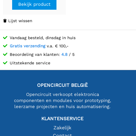
Bekijk product
Lijst wissen

Vandaag besteld, dinsdag in huis
Gratis verzending
v.a. € 100,-
Beoordeling van klanten:
4.8
/ 5
Uitstekende service
OPENCIRCUIT BELGIË
Opencircuit verkoopt elektronica
componenten en modules voor prototyping,
leerzame projecten en huis automatisering.
KLANTENSERVICE
Zakelijk
Contact