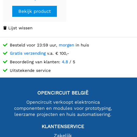
Bekijk product
Lijst wissen

Besteld voor 23:59 uur,
morgen
in huis
Gratis verzending
v.a. € 100,-
Beoordeling van klanten:
4.8
/ 5
Uitstekende service
OPENCIRCUIT BELGIË
Opencircuit verkoopt elektronica
componenten en modules voor prototyping,
leerzame projecten en huis automatisering.
KLANTENSERVICE
Zakelijk