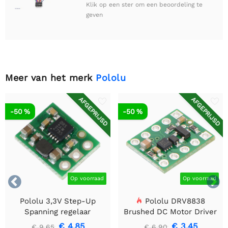
Klik op een ster om een beoordeling te
geven
Meer van het merk
Pololu
AFGEPRIJSD
AFGEPRIJSD
-50 %
-50 %


Op voorraad
Op voorraad
Pololu 3,3V Step-Up
Pololu DRV8838
Spanning regelaar
Brushed DC Motor Driver
U1V10F3
€ 4,85
€ 3,45
€ 9,65
€ 6,90