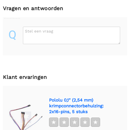
Vragen en antwoorden
Q
Stel een vraag
Klant ervaringen
Pololu 0,1" (2,54 mm)
krimpconnectorbehuizing:
2x16-pins, 5 stuks
★
★
★
★
★