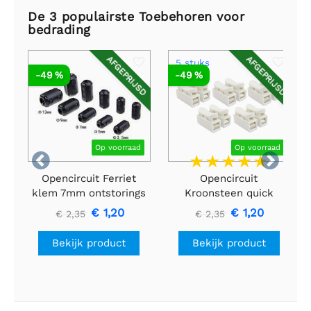
De 3 populairste Toebehoren voor
bedrading
AFGEPRIJSD
AFGEPRIJSD
5 stuks
-49 %
-49 %
Op voorraad
Op voorraad


Opencircuit Ferriet
Opencircuit
klem 7mm ontstorings
Kroonsteen quick
filter
connect 2p - 5 stuks
€ 1,20
€ 1,20
€ 2,35
€ 2,35
Bekijk product
Bekijk product