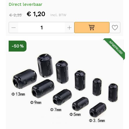
Direct leverbaar
€ 1,20
€ 2,35
Incl. BTW
AFGEPRIJSD
-50 %