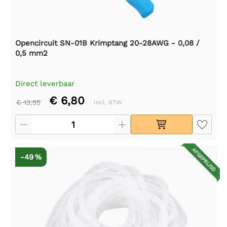
Opencircuit SN-01B Krimptang 20-28AWG - 0,08 /
0,5 mm2
Direct leverbaar
€ 6,80
€ 13,55
Incl. BTW
AFGEPRIJSD
-49 %