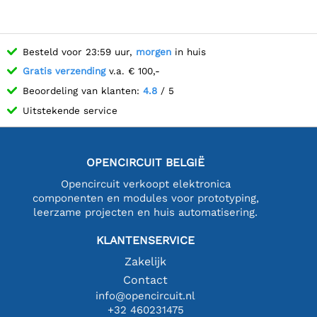
Besteld voor 23:59 uur,
morgen
in huis
Gratis verzending
v.a. € 100,-
Beoordeling van klanten:
4.8
/ 5
Uitstekende service
OPENCIRCUIT BELGIË
Opencircuit verkoopt elektronica
componenten en modules voor prototyping,
leerzame projecten en huis automatisering.
KLANTENSERVICE
Zakelijk
Contact
info@opencircuit.nl
+32 460231475