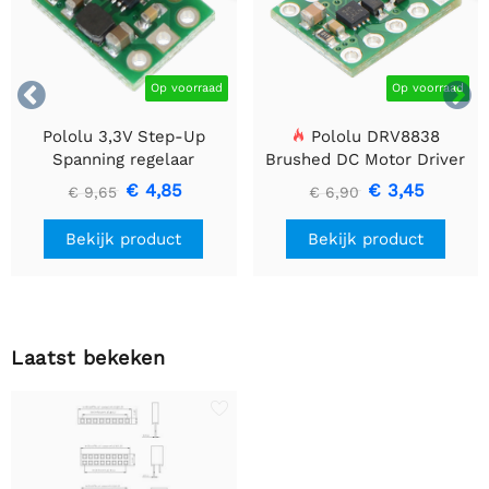


Op voorraad
Op voorraad
Pololu 3,3V Step-Up
Pololu DRV8838
Spanning regelaar
Brushed DC Motor Driver
U1V10F3
€ 4,85
€ 3,45
€ 9,65
€ 6,90
Bekijk product
Bekijk product
Laatst bekeken