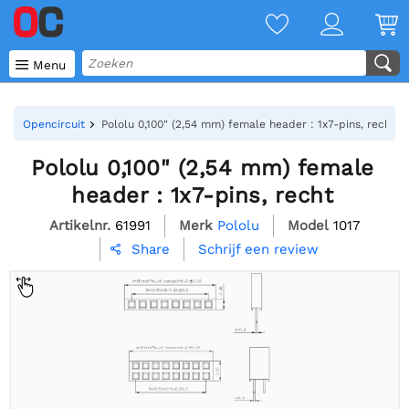

Menu
Opencircuit
Pololu 0,100" (2,54 mm) female header : 1x7-pins, recht
Pololu 0,100" (2,54 mm) female
header : 1x7-pins, recht
Artikelnr.
61991
Merk
Pololu
Model
1017
Schrijf een review
Share
