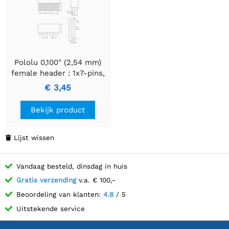
Pololu 0,100" (2,54 mm)
female header : 1x7-pins,
recht
€ 3,45
Bekijk product
Lijst wissen

Vandaag besteld, dinsdag in huis
Gratis verzending
v.a. € 100,-
Beoordeling van klanten:
4.8
/ 5
Uitstekende service