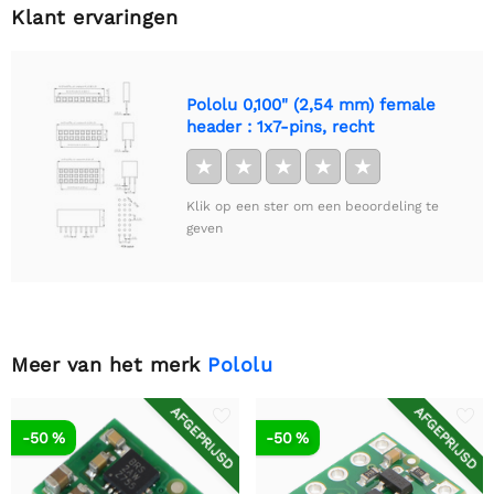
Klant ervaringen
Pololu 0,100" (2,54 mm) female
header : 1x7-pins, recht
★
★
★
★
★
Klik op een ster om een beoordeling te
geven
Meer van het merk
Pololu
AFGEPRIJSD
AFGEPRIJSD
-50 %
-50 %