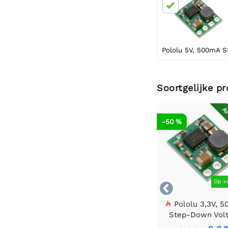
Soortgelijke p
AF
-50 %
Op v

Pololu 3,3V, 
Step-Down Vol
Regulator D24