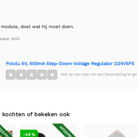
module, doet wat hij moet doen.
ktober 2023
Pololu 5V, 500mA Step-Down Voltage Regulator D24V5F5
★
★
★
★
★
Klik op een ster om een beoordeling te ge
 kochten of bekeken ook
GEPRIJSD
AFGEPRIJSD
-49 %