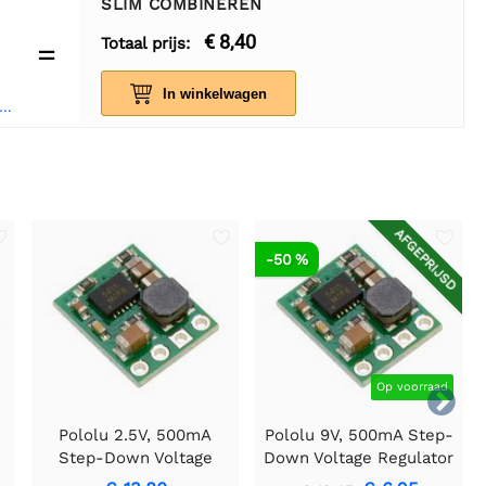
SLIM COMBINEREN
€ 8,40
Totaal prijs:
=
In winkelwagen
circuit Male-Female 20 cm bandkabel 40 stuks
AFGEPRIJSD
-50 %
Op voorraad

Pololu 2.5V, 500mA
Pololu 9V, 500mA Step-
Step-Down Voltage
Down Voltage Regulator
Regulator D24V5F2
D24V5F9