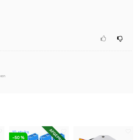


ven
AFGEPRIJSD
10 stuks
-50 %