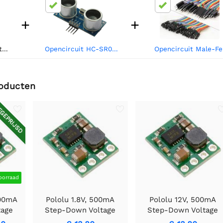
+
+
Pololu 5V, 500mA Step-Down Voltage Regulator D24V5F5
Opencircuit HC-SR04 Ultrasonische afstands detectie module
Open
roducten
GEPRIJSD
oorraad
500mA
Pololu 1.8V, 500mA
Pololu 12V, 500mA
tage
Step-Down Voltage
Step-Down Voltage
V5F3
Regulator D24V5F1
Regulator D24V5F12