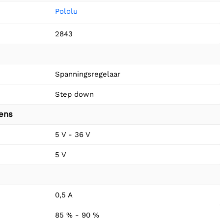
Pololu
2843
Spanningsregelaar
Step down
vens
5 V - 36 V
5 V
0,5 A
85 % - 90 %