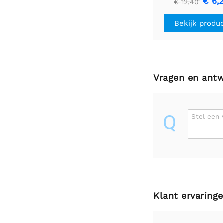
€ 6,
€ 12,40
Bekijk produ
Vragen en ant
Q
Stel een 
Klant ervaring