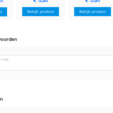
20
€ 13,80
€ 13,80
Bekijk product
Bekijk product
ct
woorden
vraag
en