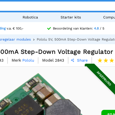
n
Robotica
Starter kits
Compu
ding
v.a. € 100,-
Beoordeling van klanten:
4.8
/ 5
sregelaar modules
Pololu 5V, 500mA Step-Down Voltage Regula
 500mA Step-Down Voltage Regulator
43
Merk
Pololu
Model
2843
Share

AFGEPRIJSD
-50 