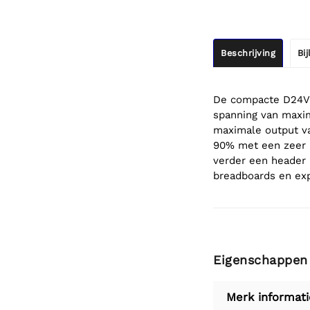
Beschrijving
Bi
De compacte D24V5
spanning van maxim
maximale output va
90% met een zeer l
verder een header
breadboards en ex
Eigenschappen
Merk informati