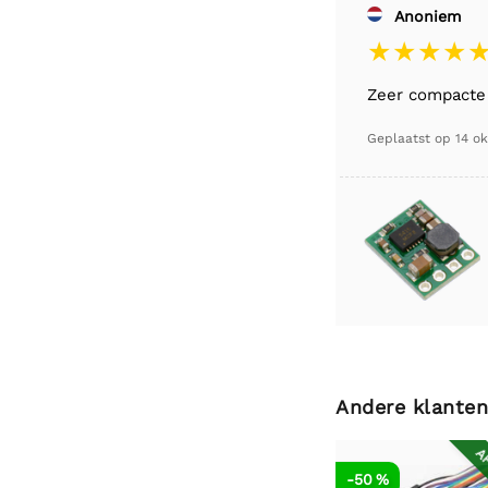
Anoniem
Zeer compacte 
Geplaatst op
14 o
Andere klanten
AF
-50 %