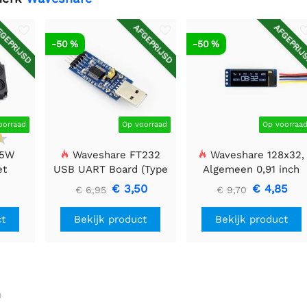
GEPRIJSD
AFGEPRIJSD
AFGEPRIJ
-50 %
-50 %
oorraad
Op voorraad
Op voorraa
 5W
Waveshare FT232
Waveshare 128x32,
et
USB UART Board (Type
Algemeen 0,91 inch
A), USB naar TTL (UART)
OLED-displaymodule
€ 3,50
€ 4,85
€ 6,95
€ 9,70
Communicatiemodule
ct
Bekijk product
Bekijk product
n