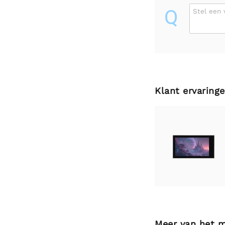
Q
Stel een 
Klant ervaring
Meer van het 