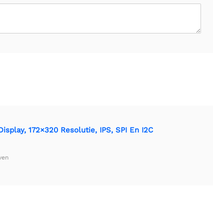
splay, 172×320 Resolutie, IPS, SPI En I2C
ven