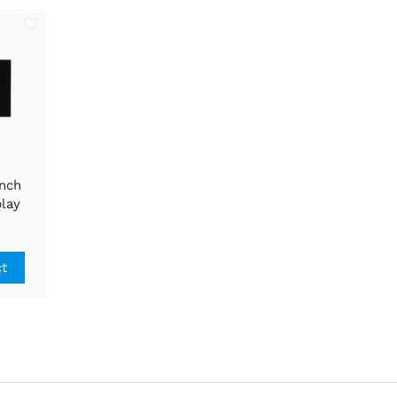
inch
lay
 LCD
320
PI En
ct
, 262K
ay