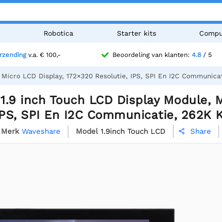
n
Robotica
Starter kits
Compu
erzending
v.a. € 100,-
Beoordeling van klanten:
4.8
/ 5
Micro LCD Display, 172×320 Resolutie, IPS, SPI En I2C Communicat
.9 inch Touch LCD Display Module, M
IPS, SPI En I2C Communicatie, 262K 
Merk
Waveshare
Model
1.9inch Touch LCD
Share
