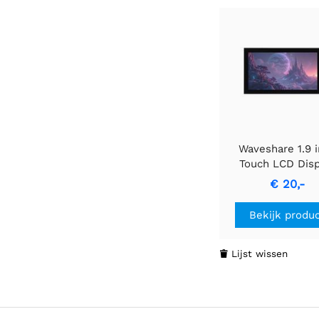
Waveshare 1.9 
Touch LCD Disp
Module, Micro
€ 20,-
Display, 172×
Resolutie, IPS, S
Bekijk produ
I2C Communicatie
Kleuren Displ
Lijst wissen
