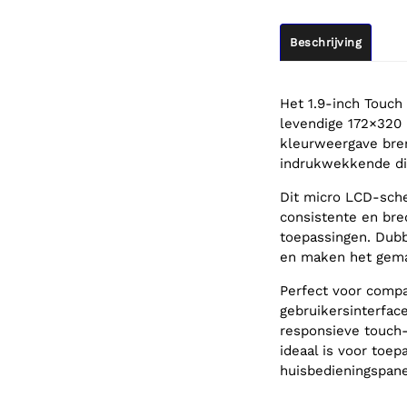
Beschrijving
Het 1.9-inch Touch
levendige 172×320 
kleurweergave bren
indrukwekkende di
Dit micro LCD-sche
consistente en bred
toepassingen. Dubbe
en maken het gemak
Perfect voor compa
gebruikersinterface
responsieve touch-
ideaal is voor toe
huisbedieningspane