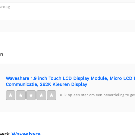
vraag
en
Waveshare 1.9 inch Touch LCD Display Module, Micro LCD Di
Communicatie, 262K Kleuren Display
★
★
★
★
★
Klik op een ster om een beoordeling te ge
merk
Waveshare