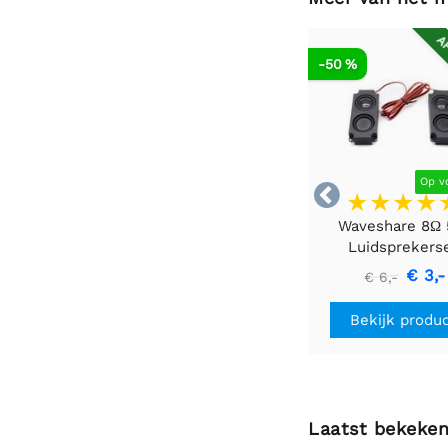
AF
-50 %
Op v

Waveshare 8Ω
Luidsprekers
€ 3,-
€ 6,-
Bekijk produ
Laatst bekeke