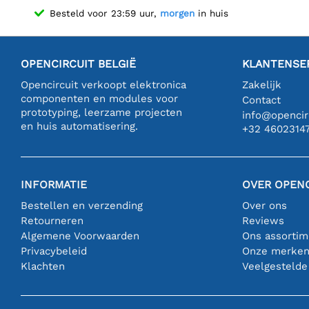
Besteld voor 23:59 uur,
morgen
in huis
OPENCIRCUIT BELGIË
KLANTENSE
Opencircuit verkoopt elektronica
Zakelijk
componenten en modules voor
Contact
prototyping, leerzame projecten
info@opencirc
en huis automatisering.
+32 4602314
INFORMATIE
OVER OPENC
Bestellen en verzending
Over ons
Retourneren
Reviews
Algemene Voorwaarden
Ons assortim
Privacybeleid
Onze merke
Klachten
Veelgestelde