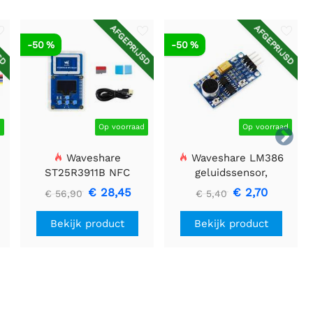
SD
AFGEPRIJSD
AFGEPRIJSD
-50 %
-50 %
d
Op voorraad
Op voorraad

Waveshare
Waveshare LM386
ST25R3911B NFC
geluidssensor,
Evaluatiekit, NFC-lezer
geluidsdetector,
€ 28,45
€ 2,70
€ 56,90
€ 5,40
+ TF-kaart + USB-kabel
compatibel met Arduino
Bekijk product
Bekijk product