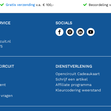
Gratis verzending
v.a. € 100,-
Beoordeling 
RVICE
SOCIALS
uit.nl
75
IRCUIT
DIENSTVERLENING
Opencircuit Cadeaukaart
Schrijf een artikel
ent
Affiliate programma
n
Kleurcodering weerstand
 vragen