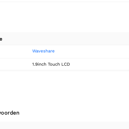
e
Waveshare
1.9inch Touch LCD
woorden