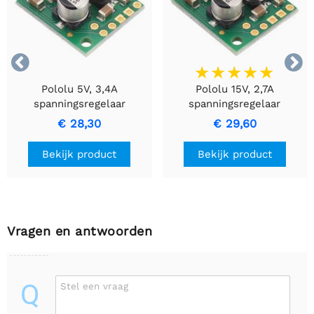


Pololu 5V, 3,4A
Pololu 15V, 2,7A
spanningsregelaar
spanningsregelaar
D30V30F5
D30V30F15
€ 28,30
€ 29,60
Bekijk product
Bekijk product
Vragen en antwoorden
Q
Stel een vraag