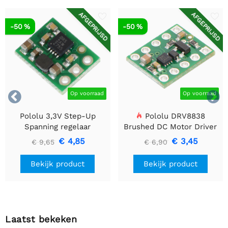
AFGEPRIJSD
AFGEPRIJSD
-50 %
-50 %


Op voorraad
Op voorraad
Pololu 3,3V Step-Up
Pololu DRV8838
Spanning regelaar
Brushed DC Motor Driver
U1V10F3
€ 4,85
€ 3,45
€ 9,65
€ 6,90
Bekijk product
Bekijk product
Laatst bekeken