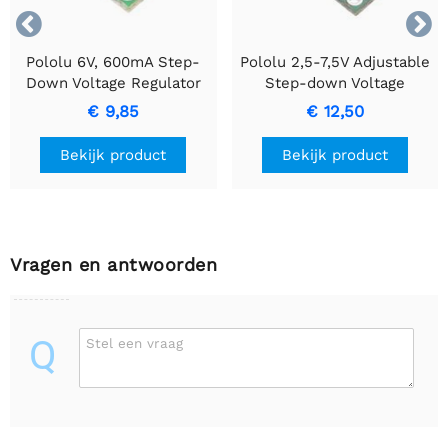


Pololu 6V, 600mA Step-
Pololu 2,5-7,5V Adjustable
Down Voltage Regulator
Step-down Voltage
D36V6F6
Regulator D36V6ALV
€ 9,85
€ 12,50
Bekijk product
Bekijk product
Vragen en antwoorden
Q
Stel een vraag