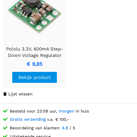
Pololu 3.3V, 600mA Step-
Down Voltage Regulator
D36V6F3
€ 9,85
Bekijk product
Lijst wissen

Besteld voor 23:59 uur,
morgen
in huis
Gratis verzending
v.a. € 100,-
Beoordeling van klanten:
4.8
/ 5
Uitstekende service