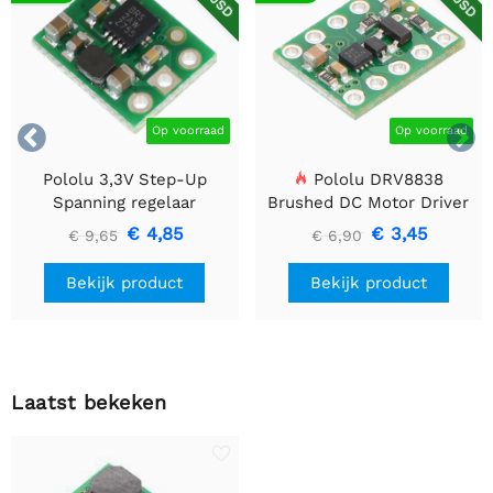


Op voorraad
Op voorraad
Pololu 3,3V Step-Up
Pololu DRV8838
Spanning regelaar
Brushed DC Motor Driver
U1V10F3
€ 4,85
€ 3,45
€ 9,65
€ 6,90
Bekijk product
Bekijk product
Laatst bekeken