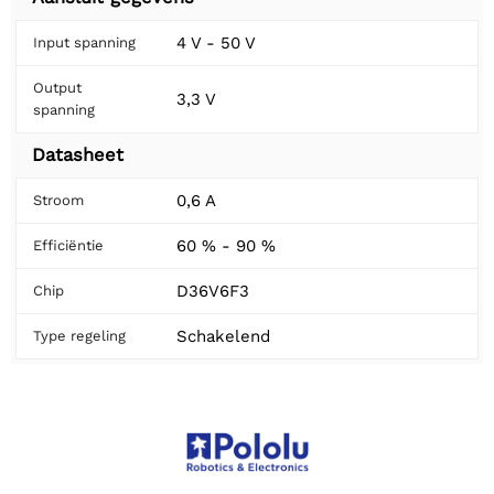
4 V - 50 V
Input spanning
Output
3,3 V
spanning
Datasheet
0,6 A
Stroom
60 % - 90 %
Efficiëntie
D36V6F3
Chip
Schakelend
Type regeling