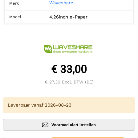
Waveshare
Merk
4.26inch e-Paper
Model
€ 33,00
€ 27,30
Excl. BTW (BE)
Leverbaar vanaf 2026-08-23
Voorraad alert instellen