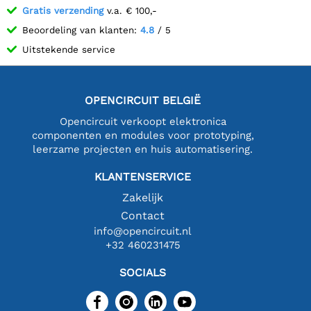
Gratis verzending
v.a. € 100,-
Beoordeling van klanten:
4.8
/ 5
Uitstekende service
OPENCIRCUIT BELGIË
Opencircuit verkoopt elektronica
componenten en modules voor prototyping,
leerzame projecten en huis automatisering.
KLANTENSERVICE
Zakelijk
Contact
info@opencircuit.nl
+32 460231475
SOCIALS