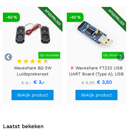
AFGEPRIJSD
AFGEPRIJSD
-50 %
-50 %


Op voorraad
Op voorraad
Waveshare 8Ω 5W
Waveshare FT232 USB
Luidsprekerset
UART Board (Type A), USB
naar TTL (UART)
€ 3,-
€ 3,50
€ 6,-
€ 6,95
Communicatiemodule
Bekijk product
Bekijk product
Laatst bekeken