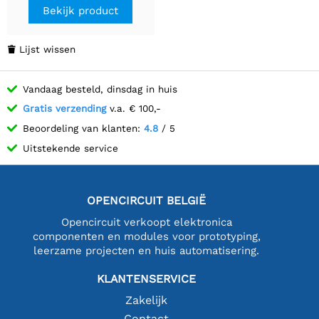
Bekijk product
Lijst wissen

Vandaag besteld, dinsdag in huis
Gratis verzending
v.a. € 100,-
Beoordeling van klanten:
4.8
/ 5
Uitstekende service
OPENCIRCUIT BELGIË
Opencircuit verkoopt elektronica
componenten en modules voor prototyping,
leerzame projecten en huis automatisering.
KLANTENSERVICE
Zakelijk
Contact