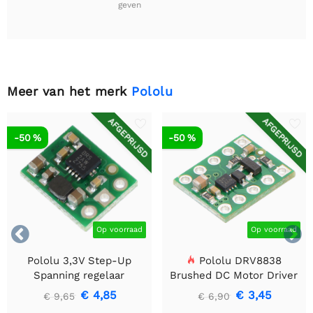
geven
Meer van het merk
Pololu
AFGEPRIJSD
AFGEPRIJSD
-50 %
-50 %


Op voorraad
Op voorraad
Pololu 3,3V Step-Up
Pololu DRV8838
Spanning regelaar
Brushed DC Motor Driver
U1V10F3
€ 4,85
€ 3,45
€ 9,65
€ 6,90