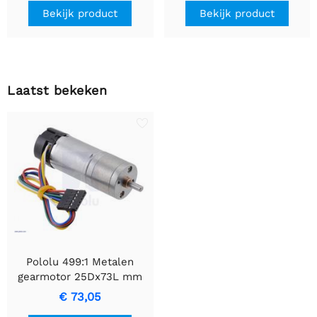
Bekijk product
Bekijk product
Laatst bekeken
Pololu 499:1 Metalen
gearmotor 25Dx73L mm
LP 6V met 48 CPR
€ 73,05
Encoder