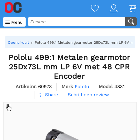

Menu
Opencircuit
Pololu 499:1 Metalen gearmotor 25Dx73L mm LP 6V met 
Pololu 499:1 Metalen gearmotor
25Dx73L mm LP 6V met 48 CPR
Encoder
Artikelnr.
60973
Merk
Pololu
Model
4831
Schrijf een review
Share
