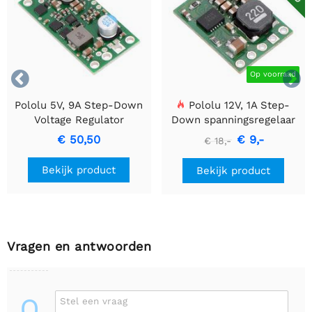


Op voorraad
Pololu 5V, 9A Step-Down
Pololu 12V, 1A Step-
Voltage Regulator
Down spanningsregelaar
D24V90F5
D24V10F12
€ 50,50
€ 9,-
€ 18,-
Bekijk product
Bekijk product
Vragen en antwoorden
Q
Stel een vraag