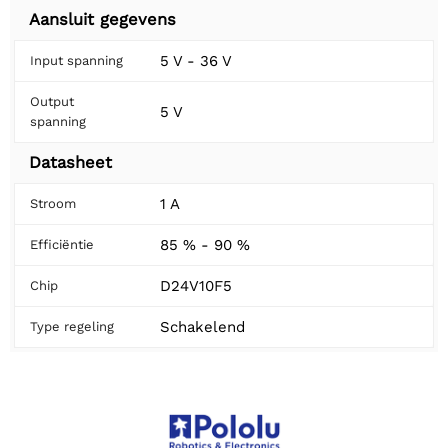
Aansluit gegevens
5 V - 36 V
Input spanning
Output
5 V
spanning
Datasheet
1 A
Stroom
85 % - 90 %
Efficiëntie
D24V10F5
Chip
Schakelend
Type regeling