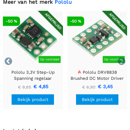
Meer van het merk
Pololu
AFGEPRIJSD
AFGEPRIJSD
-50 %
-50 %


Op voorraad
Op voorraad
Pololu 3,3V Step-Up
Pololu DRV8838
Spanning regelaar
Brushed DC Motor Driver
U1V10F3
€ 4,85
€ 3,45
€ 9,65
€ 6,90
Bekijk product
Bekijk product