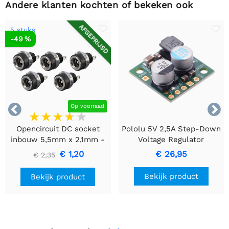
Andere klanten kochten of bekeken ook
AFGEPRIJSD
5 stuks
-49 %


Op voorraad
Opencircuit DC socket
Pololu 5V 2,5A Step-Down
inbouw 5,5mm x 2,1mm -
Voltage Regulator
5 stuks
D24V22F5
€ 1,20
€ 26,95
€ 2,35
Bekijk product
Bekijk product