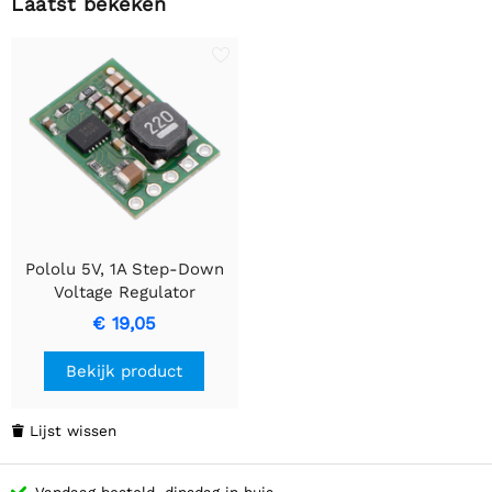
Laatst bekeken
Pololu 5V, 1A Step-Down
Voltage Regulator
D24V10F5
€ 19,05
Bekijk product
Lijst wissen

Vandaag besteld, dinsdag in huis