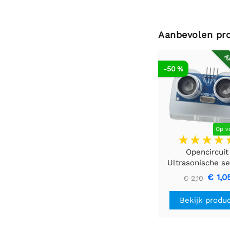
Aanbevolen pr
AF
-50 %
Op v
Opencircuit
Ultrasonische s
mount transpar
€ 1,0
€ 2,10
Bekijk produ