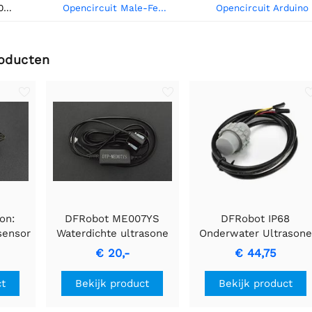
Opencircuit HC-SR04 Ultrasonische afstands detectie module
Opencircuit Male-Female 20 cm bandkabel 40 stuks
roducten
on:
DFRobot ME007YS
DFRobot IP68
sensor
Waterdichte ultrasone
Onderwater Ultrasone
kout )
sensor
Obstakelvermijdingsse
€ 20,-
€ 44,75
(6m, UART)
ct
Bekijk product
Bekijk product