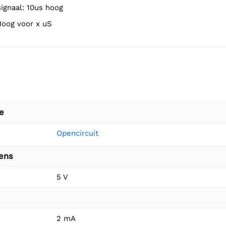
 signaal: 10us hoog
 Hoog voor x uS
e
Opencircuit
vens
5 V
2 mA