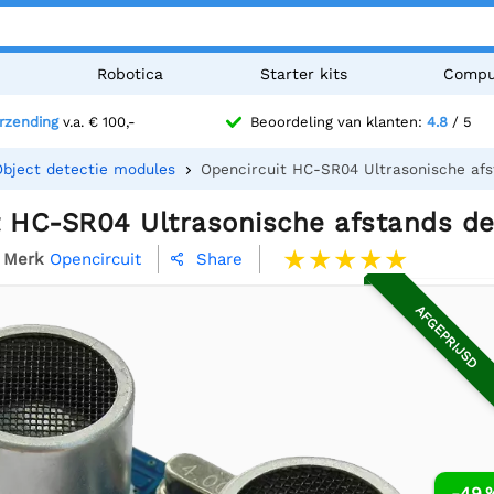
n
Robotica
Starter kits
Compu
erzending
v.a. € 100,-
Beoordeling van klanten:
4.8
/ 5
Object detectie modules
Opencircuit HC-SR04 Ultrasonische af
t HC-SR04 Ultrasonische afstands d
Merk
Opencircuit
Share

AFGEPRIJSD
-49 