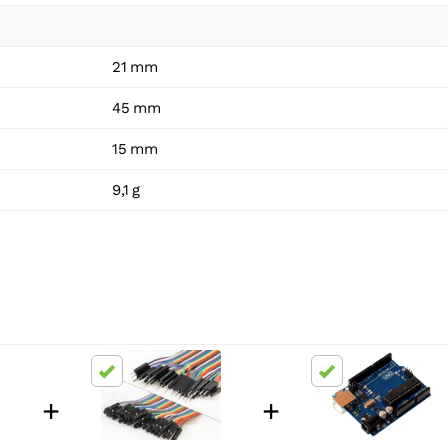
21 mm
45 mm
15 mm
9,1 g
+
+