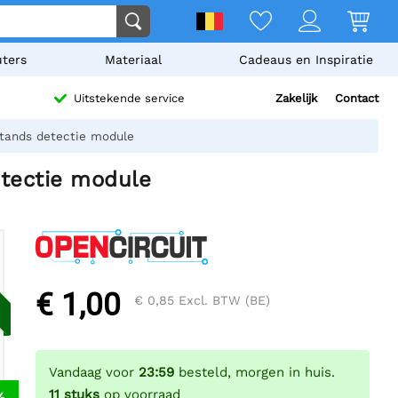
ters
Materiaal
Cadeaus en Inspiratie
Zakelijk
Contact
Uitstekende service
stands detectie module
etectie module
€ 1,00
€ 0,85
Excl. BTW (BE)
Vandaag voor
23:59
besteld, morgen in huis.
11
stuks
op voorraad
%