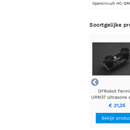
Soortgelijke p

DFRobot Fermi
URM37 ultrasone 
(2~800cm) ( brea
€ 21,25
Bekijk produ