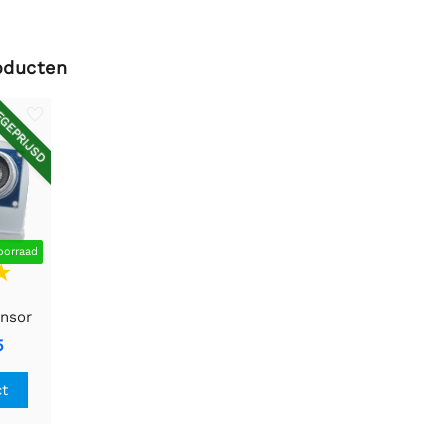
oducten
GEPRIJSD
oorraad
ensor
ant
5
ct