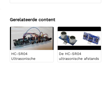
Gerelateerde content
HC-SR04
De HC-SR04
Ultrasonische
ultrasonische afstands
sensoren op een
detectie module
Arduino Uno bord