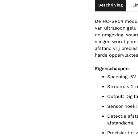
Beschrijving
Li
De HC-SR04 module
van ultrasoon gelu
de omgeving, waarn
vangen wordt gemet
afstand vrij precie
harde oppervlaktes
Eigenschappen:
Spanning: 5V
Stroom: < 2 
Output: Digit
Sensor hoek:
Detectie afstand: 2 cm - 450 cm (meetbaar met; pulse width(uS) / 58 =
afstand(cm).
Precisie: tot