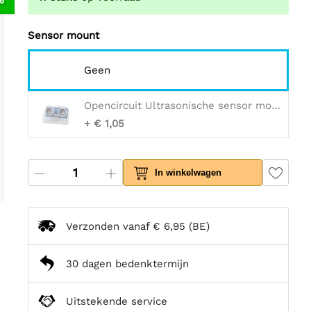
Sensor mount
Geen
Opencircuit Ultrasonische sensor mount transparant
+ € 1,05
In winkelwagen
Verzonden vanaf
€ 6,95
(BE)
30 dagen bedenktermijn
Uitstekende service