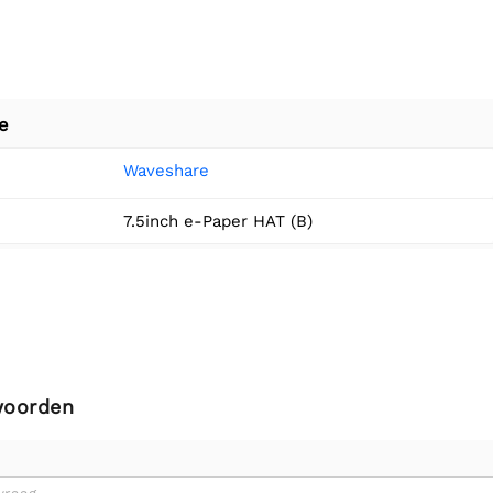
e
Waveshare
7.5inch e-Paper HAT (B)
woorden