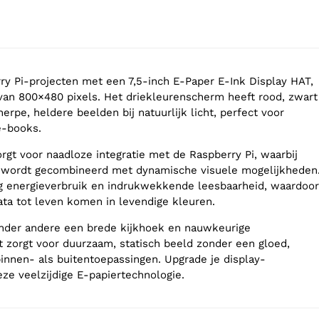
ry Pi-projecten met een 7,5-inch E-Paper E-Ink Display HAT,
van 800×480 pixels. Het driekleurenscherm heeft rood, zwart
herpe, heldere beelden bij natuurlijk licht, perfect voor
e-books.
rgt voor naadloze integratie met de Raspberry Pi, waarbij
e wordt gecombineerd met dynamische visuele mogelijkheden
g energieverbruik en indrukwekkende leesbaarheid, waardoor
ata tot leven komen in levendige kleuren.
 onder andere een brede kijkhoek en nauwkeurige
 zorgt voor duurzaam, statisch beeld zonder een gloed,
binnen- als buitentoepassingen. Upgrade je display-
ze veelzijdige E-papiertechnologie.