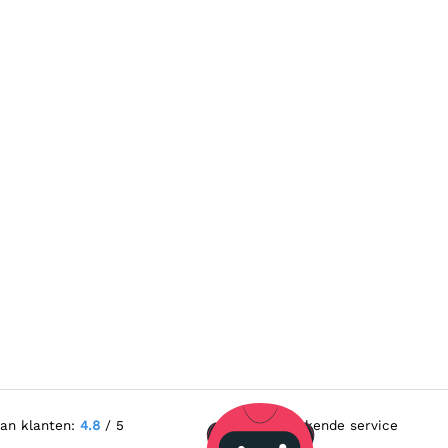
van klanten:
4.8
/ 5
Uitstekende service