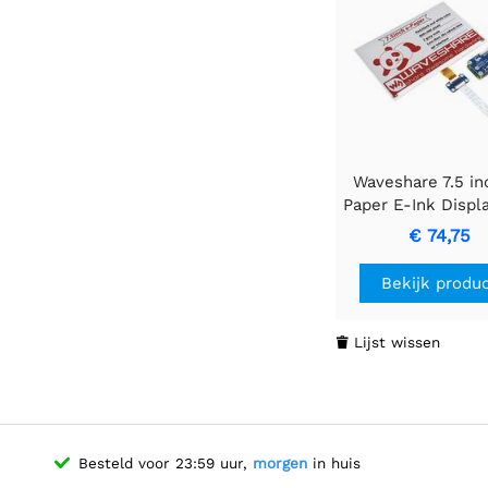
Waveshare 7.5 in
Paper E-Ink Displ
(B) voor Raspberr
€ 74,75
800×480, Rood / 
/ Wit, SPI
Bekijk produ
Lijst wissen

Besteld voor 23:59 uur,
morgen
in huis