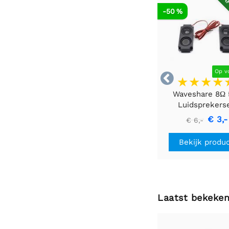
AF
-50 %
Op v

Waveshare 8Ω
Luidsprekers
€ 3,-
€ 6,-
Bekijk produ
Laatst bekeke