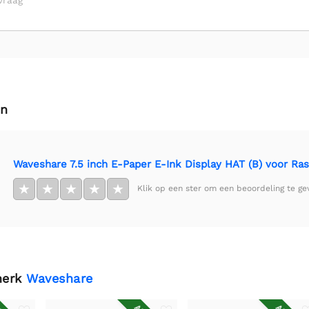
vraag
en
Waveshare 7.5 inch E-Paper E-Ink Display HAT (B) voor Ras
★
★
★
★
★
Klik op een ster om een beoordeling te ge
merk
Waveshare