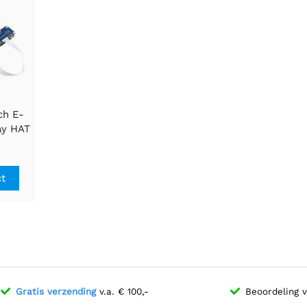
ch E-
ay HAT
y Pi,
Zwart
ct
Gratis verzending
v.a. € 100,-
Beoordeling 