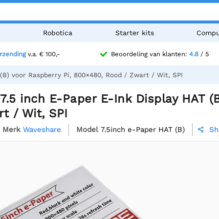
n
Robotica
Starter kits
Compu
erzending
v.a. € 100,-
Beoordeling van klanten:
4.8
/ 5
(B) voor Raspberry Pi, 800×480, Rood / Zwart / Wit, SPI
.5 inch E-Paper E-Ink Display HAT (B
t / Wit, SPI
Merk
Waveshare
Model
7.5inch e-Paper HAT (B)
Sh
