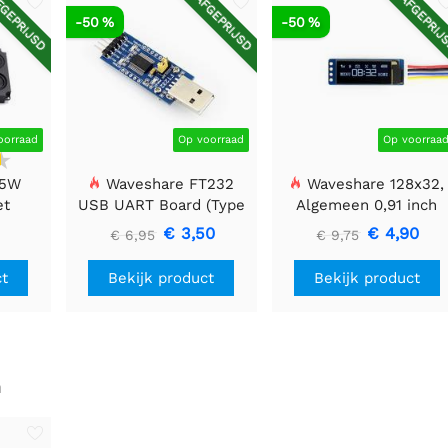
GEPRIJSD
AFGEPRIJSD
AFGEPRIJ
-50 %
-50 %
oorraad
Op voorraad
Op voorraa
 5W
Waveshare FT232
Waveshare 128x32,
et
USB UART Board (Type
Algemeen 0,91 inch
A), USB naar TTL (UART)
OLED-displaymodule
€ 3,50
€ 4,90
€ 6,95
€ 9,75
Communicatiemodule
ct
Bekijk product
Bekijk product
n