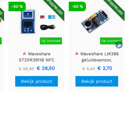
SD
AFGEPRIJSD
AFGEPRIJSD
-50 %
-50 %
d
Op voorraad
Op voorraad

Waveshare
Waveshare LM386
ST25R3911B NFC
geluidssensor,
Evaluatiekit, NFC-lezer
geluidsdetector,
€ 28,50
€ 2,70
€ 56,95
€ 5,45
+ TF-kaart + USB-kabel
compatibel met Arduino
Bekijk product
Bekijk product