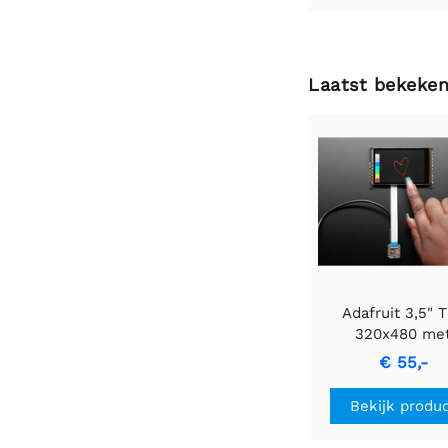
Laatst bekeke
Adafruit 3,5" 
320x480 me
capacitieve aanr
€ 55,-
breakout boa
Bekijk produ