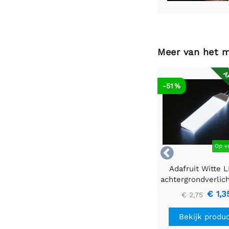
Meer van het 
AF
-51 %
Op v

Adafruit Witte 
achtergrondverlic
- Klein 12 mm x
€ 1,3
€ 2,75
Bekijk produ