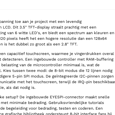
panning toe aan je project met een levendig
 LCD. Dit 3.5" TFT-display straalt prachtig met een
ting van 6 witte LED's, en biedt een spectrum aan kleuren en
320 pixels heeft het een hogere resolutie dan een 128x64
n is het dubbel zo groot als een 2.8" TFT.
en capacitief touchscreen, waarmee je vingerdrukken overal
t detecteren. Een ingebouwde controller met RAM-buffering
 belasting van de microcontroller minimaal is, wat de
t. Kies tussen twee modi: de 8-bit modus die 12 lijnen nodig
digere 5-pin SPI modus. De geïntegreerde I2C-pinnen zorgen
nicatie met het touchscreen, terwijl de IRQ-pin beschikbaa
e, als dat nodig is.
ijke setup? De ingebouwde EYESPI-connector maakt snelle
 met minimale bedrading. Gebruiksvriendelijke tutorials
rde begeleiding voor bedrading, testen en coderen. Een
e grafische bibliotheek ondersteunt 8-bit interface fans bij