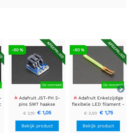
SD
AFGEPRIJSD
AFGEPRIJSD
-50 %
-50 %
d
Op voorraad
Op voorraad

-
Adafruit JST-PH 2-
Adafruit Enkelzijdige
t
pins SMT haakse
flexibele LED filament -
Breakout Board
3V 25mm lang - Groen
€ 1,05
€ 1,75
€ 2,10
€ 3,50
Bekijk product
Bekijk product