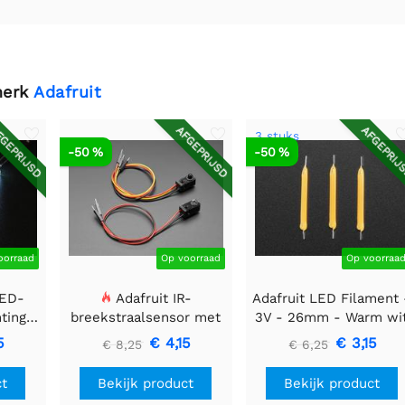
merk
Adafruit
GEPRIJSD
AFGEPRIJSD
AFGEPRIJ
3 stuks
-50 %
-50 %
oorraad
Op voorraad
Op voorraa
LED-
Adafruit IR-
Adafruit LED Filament 
htingsmodule
breekstraalsensor met
3V - 26mm - Warm wi
 40 mm
premium draadheader
- 3 stuks
5
€ 4,15
€ 3,15
€ 8,25
€ 6,25
header einden - 5 mm
LED's
ct
Bekijk product
Bekijk product