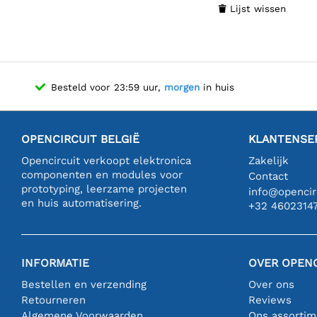
Lijst wissen

Besteld voor 23:59 uur,
morgen
in huis
OPENCIRCUIT BELGIË
KLANTENSE
Opencircuit verkoopt elektronica
Zakelijk
componenten en modules voor
Contact
prototyping, leerzame projecten
info@opencirc
en huis automatisering.
+32 4602314
INFORMATIE
OVER OPENC
Bestellen en verzending
Over ons
Retourneren
Reviews
Algemene Voorwaarden
Ons assortim