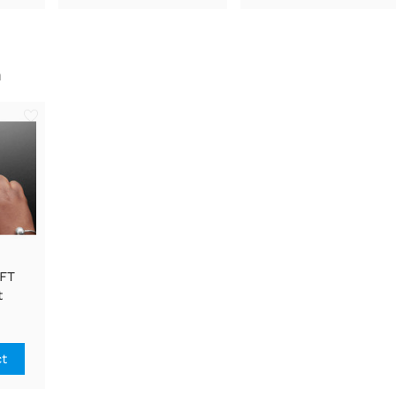
n
TFT
t
aking
rd
ct