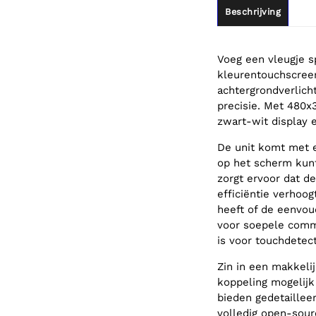
Beschrijving
Voeg een vleugje s
kleurentouchscreen
achtergrondverlich
precisie. Met 480x
zwart-wit display e
De unit komt met e
op het scherm kun
zorgt ervoor dat de
efficiëntie verhoog
heeft of de eenvou
voor soepele commu
is voor touchdetecti
Zin in een makkel
koppeling mogelijk
bieden gedetaillee
volledig open-sourc