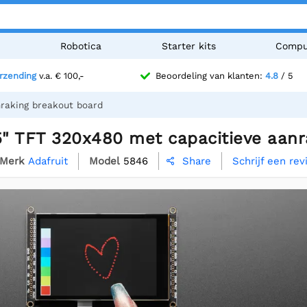
n
Robotica
Starter kits
Compu
erzending
v.a. € 100,-
Beoordeling van klanten:
4.8
/ 5
nraking breakout board
,5" TFT 320x480 met capacitieve aan
Merk
Adafruit
Model
5846
Schrijf een re
Share
