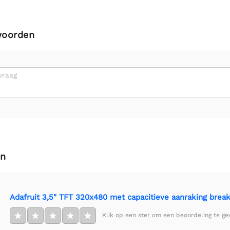
woorden
vraag
en
Adafruit 3,5" TFT 320x480 met capacitieve aanraking brea
★
★
★
★
★
Klik op een ster om een beoordeling te ge