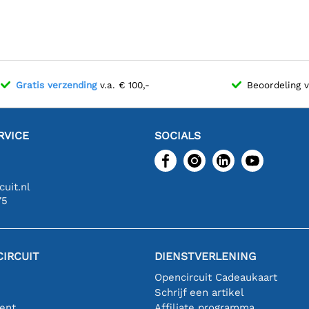
Gratis verzending
v.a. € 100,-
Beoordeling 
RVICE
SOCIALS
uit.nl
75
IRCUIT
DIENSTVERLENING
Opencircuit Cadeaukaart
Schrijf een artikel
ent
Affiliate programma