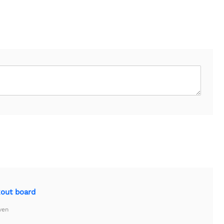
kout board
ven