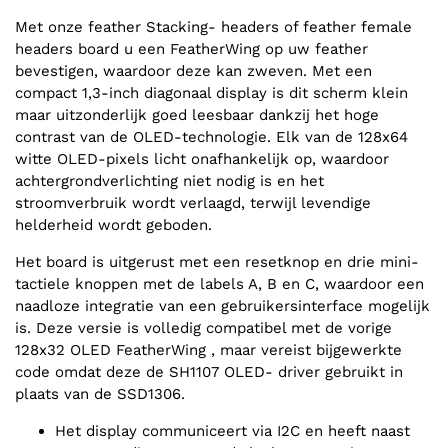
Met onze feather Stacking- headers of feather female
headers board u een FeatherWing op uw feather
bevestigen, waardoor deze kan zweven. Met een
compact 1,3-inch diagonaal display is dit scherm klein
maar uitzonderlijk goed leesbaar dankzij het hoge
contrast van de OLED-technologie. Elk van de 128x64
witte OLED-pixels licht onafhankelijk op, waardoor
achtergrondverlichting niet nodig is en het
stroomverbruik wordt verlaagd, terwijl levendige
helderheid wordt geboden.
Het board is uitgerust met een resetknop en drie mini-
tactiele knoppen met de labels A, B en C, waardoor een
naadloze integratie van een gebruikersinterface mogelijk
is. Deze versie is volledig compatibel met de vorige
128x32 OLED FeatherWing , maar vereist bijgewerkte
code omdat deze de SH1107 OLED- driver gebruikt in
plaats van de SSD1306.
Het display communiceert via I2C en heeft naast