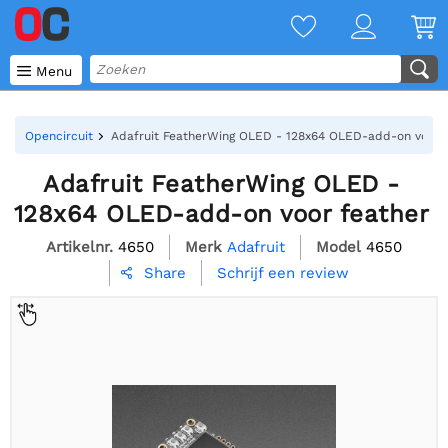

Menu
Opencircuit
Adafruit FeatherWing OLED - 128x64 OLED-add-on voor 
Adafruit FeatherWing OLED -
128x64 OLED-add-on voor feather
Artikelnr.
4650
Merk
Adafruit
Model
4650
Schrijf een review
Share
