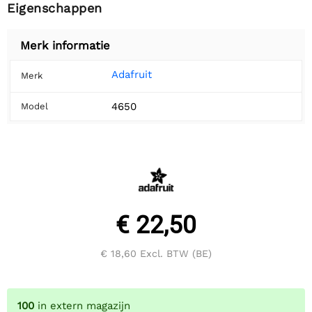
Eigenschappen
Merk informatie
Adafruit
Merk
4650
Model
€ 22,50
€ 18,60
Excl. BTW (BE)
100
in extern magazijn