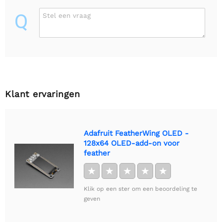
Q
Stel een vraag
Klant ervaringen
Adafruit FeatherWing OLED -
128x64 OLED-add-on voor
feather
★
★
★
★
★
Klik op een ster om een beoordeling te
geven