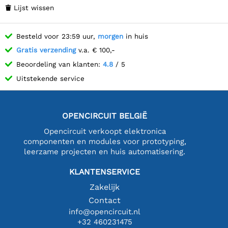
Lijst wissen

Besteld voor 23:59 uur,
morgen
in huis
Gratis verzending
v.a. € 100,-
Beoordeling van klanten:
4.8
/ 5
Uitstekende service
OPENCIRCUIT BELGIË
Opencircuit verkoopt elektronica
componenten en modules voor prototyping,
leerzame projecten en huis automatisering.
KLANTENSERVICE
Zakelijk
Contact
info@opencircuit.nl
+32 460231475