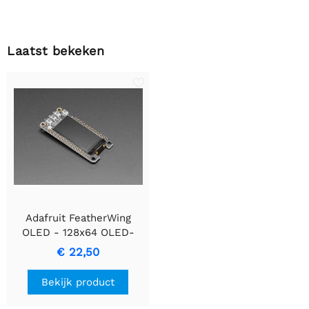
Laatst bekeken
Adafruit FeatherWing
OLED - 128x64 OLED-
add-on voor feather
€ 22,50
Bekijk product