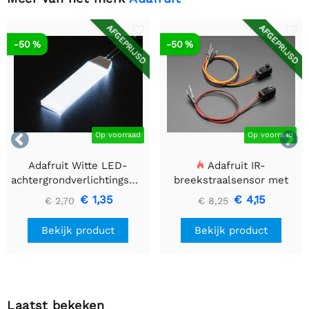
AFGEPRIJSD
AFGEPRIJSD
-50 %
-50 %


Op voorraad
Op voorraad
Adafruit Witte LED-
Adafruit IR-
achtergrondverlichtingsmodule
breekstraalsensor met
- Klein 12 mm x 40 mm
premium draadheader
€ 1,35
€ 4,15
€ 2,70
€ 8,25
header einden - 5 mm
LED's
Bekijk product
Bekijk product
Laatst bekeken