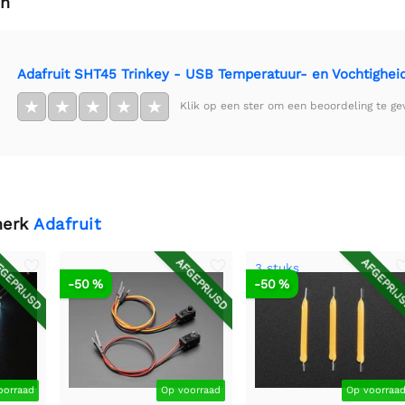
en
Adafruit SHT45 Trinkey - USB Temperatuur- en Vochtighe
★
★
★
★
★
Klik op een ster om een beoordeling te ge
merk
Adafruit
GEPRIJSD
AFGEPRIJSD
AFGEPRIJ
3 stuks
-50 %
-50 %
oorraad
Op voorraad
Op voorraa