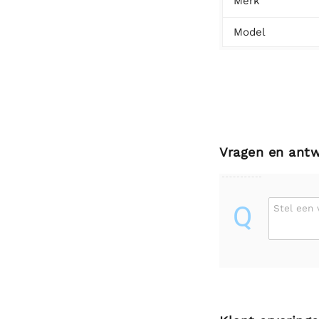
Merk
Model
Vragen en ant
Q
Stel een 