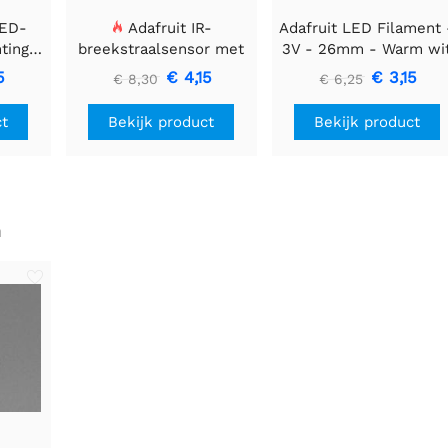
LED-
Adafruit IR-
Adafruit LED Filament 
htingsmodule
breekstraalsensor met
3V - 26mm - Warm wi
 40 mm
premium draadheader
- 3 stuks
5
€ 4,15
€ 3,15
€ 8,30
€ 6,25
header einden - 5 mm
LED's
ct
Bekijk product
Bekijk product
n