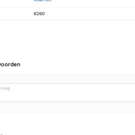
6260
woorden
vraag