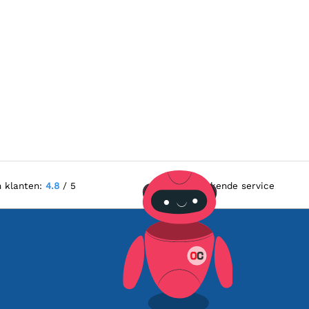
n klanten:
4.8
/ 5
Uitstekende service