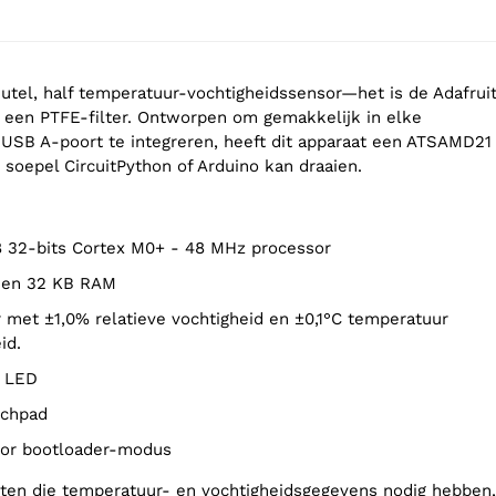
eutel, half temperatuur-vochtigheidssensor—het is de Adafrui
een PTFE-filter. Ontworpen om gemakkelijk in elke
USB A-poort te integreren, heeft dit apparaat een ATSAMD21
 soepel CircuitPython of Arduino kan draaien.
 32-bits Cortex M0+ - 48 MHz processor
h en 32 KB RAM
id.
l LED
ouchpad
oor bootloader-modus
cten die temperatuur- en vochtigheidsgegevens nodig hebben,