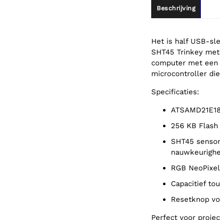
Beschrijving
Het is half USB-sl
SHT45 Trinkey met 
computer met een 
microcontroller die
Specificaties:
ATSAMD21E18
256 KB Flas
SHT45 sensor met ±1,0% relatieve vochtigheid en ±0,1°C temperatuur
nauwkeurighe
RGB NeoPixe
Capacitief t
Resetknop v
Perfect voor proje