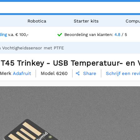
n
Robotica
Starter kits
Compu
ding
v.a. € 100,-
Beoordeling van klanten:
4.8
/ 5
n Vochtigheidssensor met PTFE
HT45 Trinkey - USB Temperatuur- en
Merk
Adafruit
Model
6260
Schrijf een re
Share
