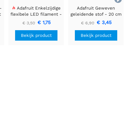
-
Adafruit Enkelzijdige
Adafruit Geweven
t
flexibele LED filament -
geleidende stof - 20 cm
3V 25mm lang - Groen
vierkant
€ 1,75
€ 3,45
€ 3,50
€ 6,90
Bekijk product
Bekijk product