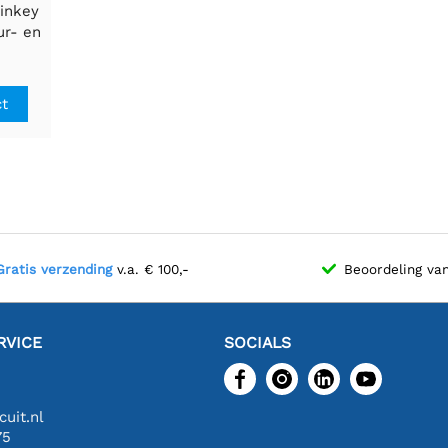
rinkey
ur- en
or met
ct
Gratis verzending
v.a. € 100,-
Beoordeling va
RVICE
SOCIALS
uit.nl
75