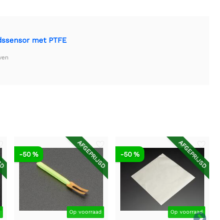
idssensor met PTFE
ven
SD
AFGEPRIJSD
AFGEPRIJSD
-50 %
-50 %
d
Op voorraad
Op voorraad
