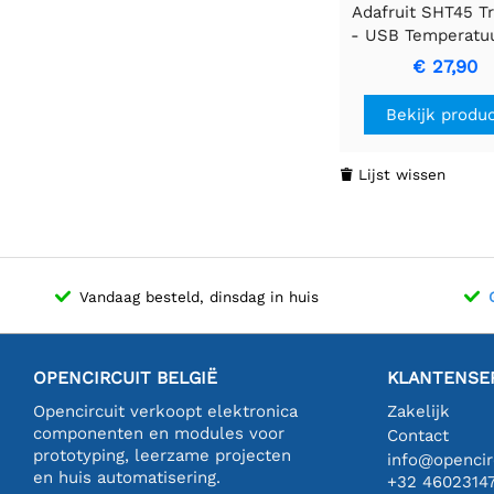
Adafruit SHT45 T
- USB Temperatu
Vochtigheidssens
€ 27,90
PTFE
Bekijk produ
Lijst wissen

Vandaag besteld, dinsdag in huis
OPENCIRCUIT BELGIË
KLANTENSE
Opencircuit verkoopt elektronica
Zakelijk
componenten en modules voor
Contact
prototyping, leerzame projecten
info@opencirc
en huis automatisering.
+32 4602314