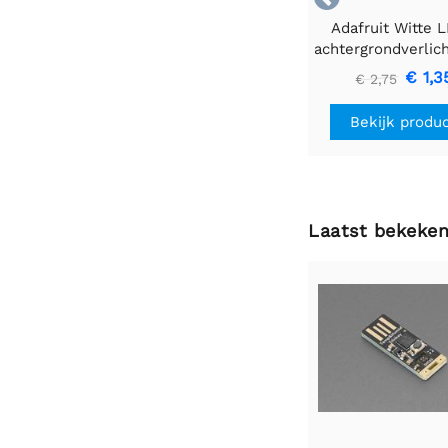
Adafruit Witte 
achtergrondverlic
- Klein 12 mm x
€ 1,3
€ 2,75
Bekijk produ
Laatst bekeke