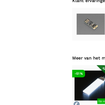
Klant ervaring
Meer van het 
AF
-51 %
Op v
