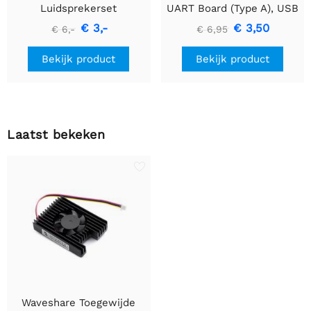
Luidsprekerset
UART Board (Type A), USB
naar TTL (UART)
€ 3,-
€ 3,50
€ 6,-
€ 6,95
Communicatiemodule
Bekijk product
Bekijk product
Laatst bekeken
Waveshare Toegewijde