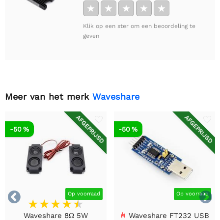
★
★
★
★
★
Klik op een ster om een beoordeling te
geven
Meer van het merk
Waveshare
AFGEPRIJSD
AFGEPRIJSD
-50 %
-50 %


Op voorraad
Op voorraad
Waveshare 8Ω 5W
Waveshare FT232 USB