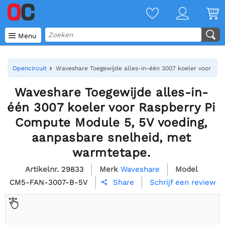

Menu
Opencircuit
Waveshare Toegewijde alles-in-één 3007 koeler voor Ras
Waveshare Toegewijde alles-in-
één 3007 koeler voor Raspberry Pi
Compute Module 5, 5V voeding,
aanpasbare snelheid, met
warmtetape.
Artikelnr.
29833
Merk
Waveshare
Model
CM5-FAN-3007-B-5V
Schrijf een review
Share
