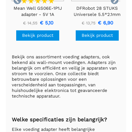


Mean Well GS06E-1P1J
DFRobot 28 STUKS
adapter - 5V 1A
Universele 5.5*2.1mm
DC Adapter Kit
€ 5,10
€ 6,90
€ 14,55
€ 13,75
Bekijk product
Bekijk product
Bekijk ons assortiment voeding adapters, ook
bekend als wall-mount voedingen. Adapters zijn
belangrijk om efficiënt en veilig je apparaten van
stroom te voorzien. Onze collectie biedt
betrouwbare oplossingen voor een
verscheidenheid aan toepassingen, van
huishoudelijke elektronica tot geavanceerde
technische apparatuur.
Welke specificaties zijn belangrijk?
Elke voeding adapter heeft belangrijke