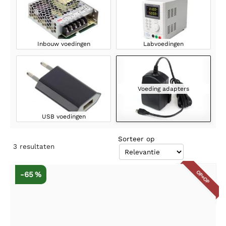
Inbouw voedingen
Labvoedingen
Voeding adapters
USB voedingen
Sorteer op
3
resultaten
OP=OP
-65 %