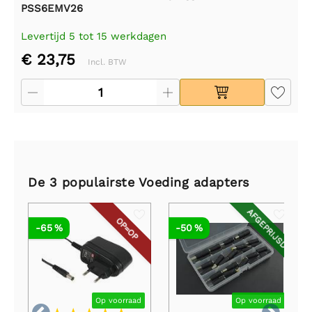
PSS6EMV26
Levertijd 5 tot 15 werkdagen
€ 23,75
Incl. BTW
De 3 populairste Voeding adapters
AFGEPRIJSD
OP=OP
-65 %
-50 %
Op voorraad
Op voorraad