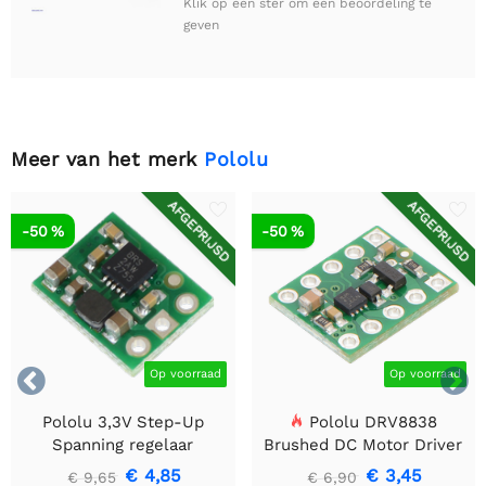
Klik op een ster om een beoordeling te
geven
Meer van het merk
Pololu
AFGEPRIJSD
AFGEPRIJSD
-50 %
-50 %


Op voorraad
Op voorraad
Pololu 3,3V Step-Up
Pololu DRV8838
Spanning regelaar
Brushed DC Motor Driver
U1V10F3
€ 4,85
€ 3,45
€ 9,65
€ 6,90