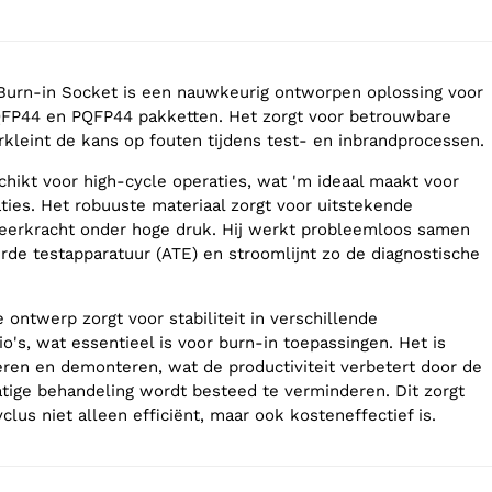
 Burn-in Socket is een nauwkeurig ontworpen oplossing voor
FP44 en PQFP44 pakketten. Het zorgt voor betrouwbare
rkleint de kans op fouten tijdens test- en inbrandprocessen.
chikt voor high-cycle operaties, wat 'm ideaal maakt voor
aties. Het robuuste materiaal zorgt voor uitstekende
eerkracht onder hoge druk. Hij werkt probleemloos samen
de testapparatuur (ATE) en stroomlijnt zo de diagnostische
 ontwerp zorgt voor stabiliteit in verschillende
o's, wat essentieel is voor burn-in toepassingen. Het is
ren en demonteren, wat de productiviteit verbetert door de
atige behandeling wordt besteed te verminderen. Dit zorgt
yclus niet alleen efficiënt, maar ook kosteneffectief is.