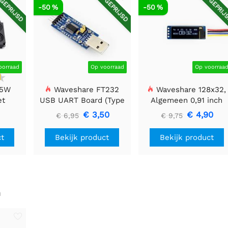
GEPRIJSD
AFGEPRIJSD
AFGEPRIJ
-50 %
-50 %
oorraad
Op voorraad
Op voorraa
 5W
Waveshare FT232
Waveshare 128x32,
et
USB UART Board (Type
Algemeen 0,91 inch
A), USB naar TTL (UART)
OLED-displaymodule
€ 3,50
€ 4,90
€ 6,95
€ 9,75
Communicatiemodule
ct
Bekijk product
Bekijk product
n