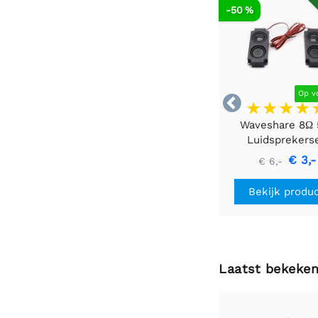
AF
-50 %
Op v

Waveshare 8Ω
Luidsprekers
€ 3,-
€ 6,-
Bekijk produ
Laatst bekeke