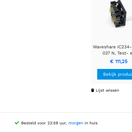
Waveshare IC234
037 N, Test- 
inbrandsocke
€ 111,25
Bekijk produ
Lijst wissen

Besteld voor 23:59 uur,
morgen
in huis