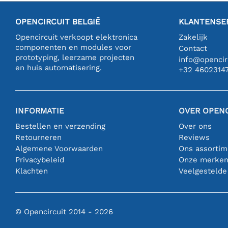
OPENCIRCUIT BELGIË
KLANTENSE
Opencircuit verkoopt elektronica
Zakelijk
componenten en modules voor
Contact
prototyping, leerzame projecten
info@opencirc
en huis automatisering.
+32 4602314
INFORMATIE
OVER OPENC
Bestellen en verzending
Over ons
Retourneren
Reviews
Algemene Voorwaarden
Ons assortim
Privacybeleid
Onze merke
Klachten
Veelgestelde
© Opencircuit 2014 - 2026