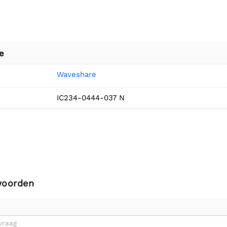
e
Waveshare
IC234-0444-037 N
woorden
vraag