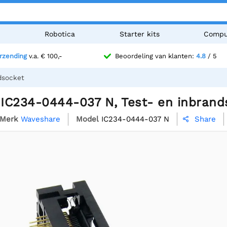
n
Robotica
Starter kits
Compu
erzending
v.a. € 100,-
Beoordeling van klanten:
4.8
/ 5
dsocket
IC234-0444-037 N, Test- en inbrand
Merk
Waveshare
Model
IC234-0444-037 N
Share
