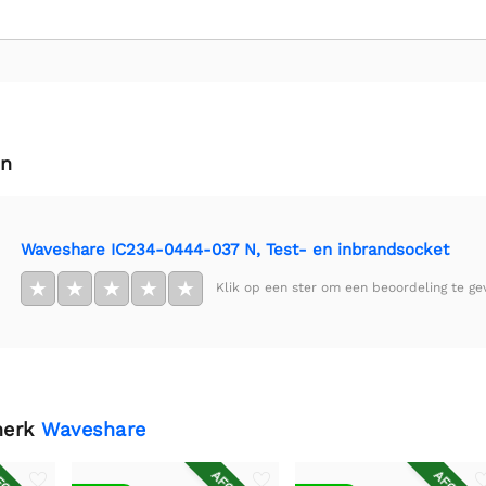
en
Waveshare IC234-0444-037 N, Test- en inbrandsocket
★
★
★
★
★
Klik op een ster om een beoordeling te ge
merk
Waveshare