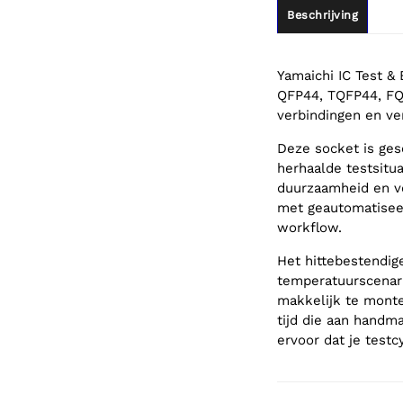
Beschrijving
Yamaichi IC Test &
QFP44, TQFP44, FQ
verbindingen en ve
Deze socket is ges
herhaalde testsitu
duurzaamheid en v
met geautomatiseer
workflow.
Het hittebestendige
temperatuurscenari
makkelijk te monte
tijd die aan handm
ervoor dat je testc