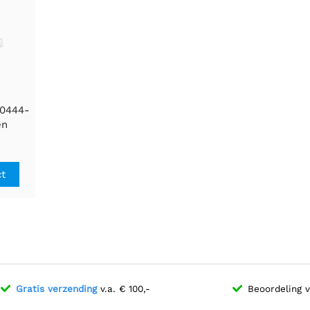
-0444-
en
t
ct
Gratis verzending
v.a. € 100,-
Beoordeling 