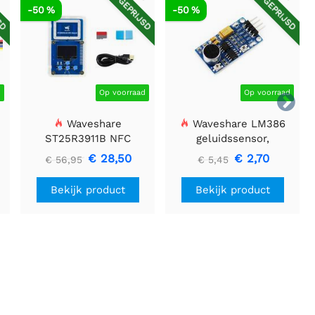
SD
AFGEPRIJSD
AFGEPRIJSD
-50 %
-50 %
d
Op voorraad
Op voorraad

Waveshare
Waveshare LM386
ST25R3911B NFC
geluidssensor,
Evaluatiekit, NFC-lezer
geluidsdetector,
€ 28,50
€ 2,70
€ 56,95
€ 5,45
+ TF-kaart + USB-kabel
compatibel met Arduino
Bekijk product
Bekijk product