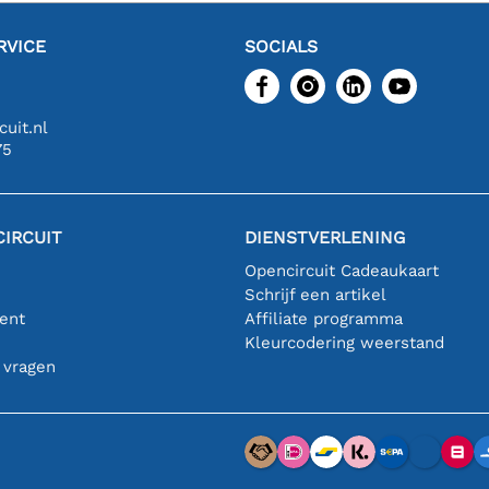
RVICE
SOCIALS
uit.nl
75
IRCUIT
DIENSTVERLENING
Opencircuit Cadeaukaart
Schrijf een artikel
ent
Affiliate programma
n
Kleurcodering weerstand
 vragen