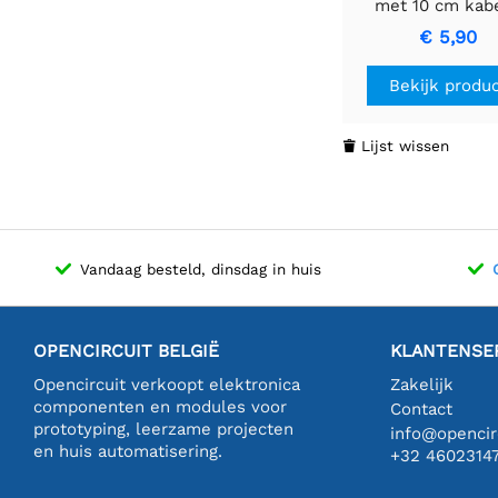
met 10 cm kabe
female
€ 5,90
Bekijk produ
Lijst wissen

Vandaag besteld, dinsdag in huis
OPENCIRCUIT BELGIË
KLANTENSE
Opencircuit verkoopt elektronica
Zakelijk
componenten en modules voor
Contact
prototyping, leerzame projecten
info@opencirc
en huis automatisering.
+32 4602314