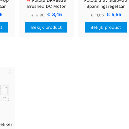
p-Up
Pololu DRV8838
Pololu 3.3V Step-Up
aar
Brushed DC Motor
Spanningsregelaar
Driver
U1V11F3
85
€ 3,45
€ 5,55
€ 6,90
€ 11,05
ct
Bekijk product
Bekijk product
n
tekker