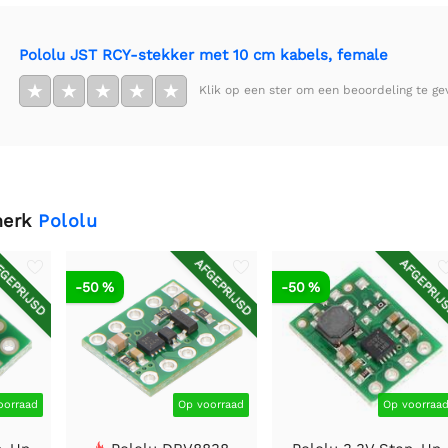
Pololu JST RCY-stekker met 10 cm kabels, female
★
★
★
★
★
Klik op een ster om een beoordeling te ge
merk
Pololu
GEPRIJSD
AFGEPRIJSD
AFGEPRIJ
-50 %
-50 %
oorraad
Op voorraad
Op voorraa