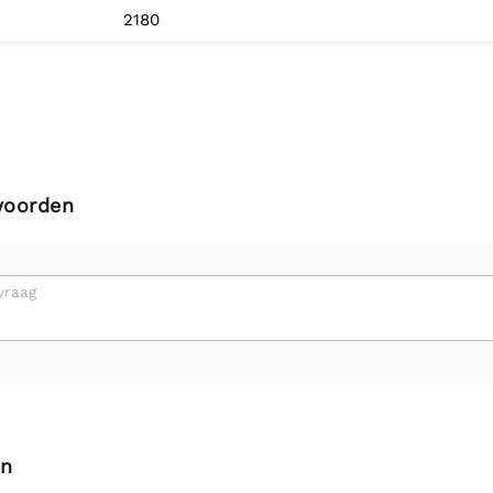
2180
woorden
vraag
en