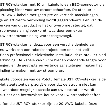
JST RCY-stekker met 10 cm kabels is een BEC-connector die
lossing biedt voor uw stroombehoeften. De stekker is
 20-AWG-kabels met gestripte en vertinde aansluitingen,
ge en efficiënte verbinding wordt gegarandeerd. Een van de
erken van dit product is het ontwerp met sleutel, dat
troomvoorziening voorkomt, waardoor een extra
n uw stroomvoorziening wordt toegevoegd.
ST RCY-stekker is ideaal voor een verscheidenheid aan
 nu werkt aan een roboticaproject, een doe-het-zelf-
 een professionele elektrische installatie, deze stekker bied
rbinding. De kabels van 10 cm bieden voldoende lengte voor
ngen, en de gestripte en vertinde aansluitingen maken het
inding te maken met uw stroombron.
ijkste voordelen van de Pololu female JST RCY-stekker is de
. Het sleutelontwerp zorgt ervoor dat de stroom niet kan
 waardoor mogelijke schade aan uw apparatuur wordt
akt het een betrouwbare keuze voor uw stroombehoeften.
lu female JST RCY-stekker zijn de 20-AWG-kabels. Deze