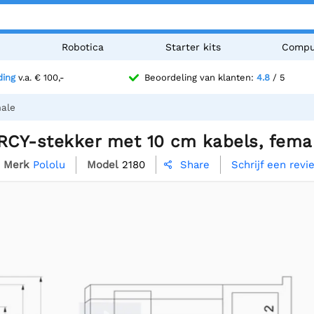
n
Robotica
Starter kits
Compu
ding
v.a. € 100,-
Beoordeling van klanten:
4.8
/ 5
male
 RCY-stekker met 10 cm kabels, fema
Merk
Pololu
Model
2180
Schrijf een revi
Share
