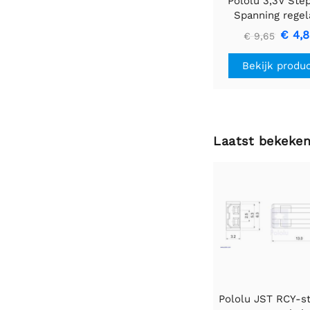
Pololu 3,3V Ste
Spanning regel
U1V10F3
€ 4,
€ 9,65
Bekijk produ
Laatst bekeke
Pololu JST RCY-s