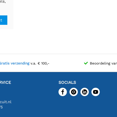
ls,
ct
Gratis verzending
v.a. € 100,-
Beoordeling va
RVICE
SOCIALS
uit.nl
75