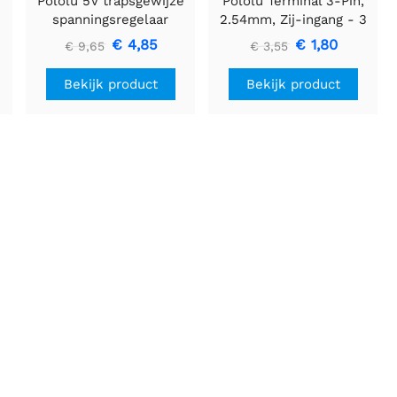
Pololu 5V trapsgewijze
Pololu Terminal 3-Pin,
spanningsregelaar
2.54mm, Zij-ingang - 3
U3V16F5
stuks
€ 4,85
€ 1,80
€ 9,65
€ 3,55
Bekijk product
Bekijk product