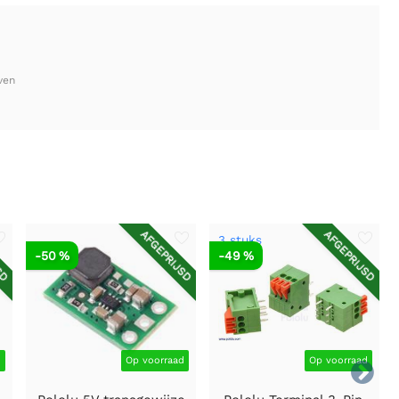
ven
SD
AFGEPRIJSD
AFGEPRIJSD
3 stuks
-50 %
-49 %
d
Op voorraad
Op voorraad
