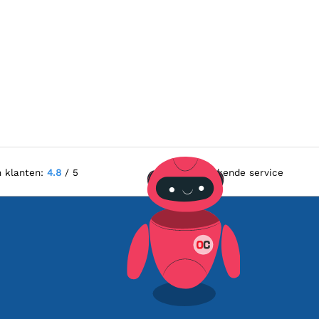
n klanten:
4.8
/ 5
Uitstekende service