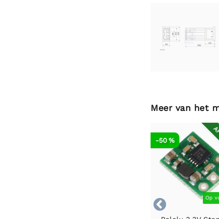
Meer van het 
AF
-50 %
Op v
