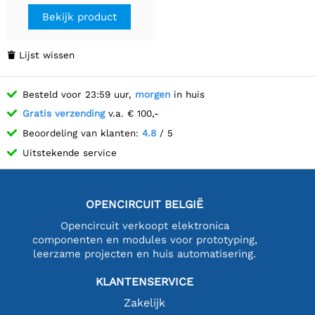
Bekijk product
Lijst wissen

Besteld voor 23:59 uur,
morgen
in huis
Gratis verzending
v.a. € 100,-
Beoordeling van klanten:
4.8
/ 5
Uitstekende service
OPENCIRCUIT BELGIË
Opencircuit verkoopt elektronica
componenten en modules voor prototyping,
leerzame projecten en huis automatisering.
KLANTENSERVICE
Zakelijk