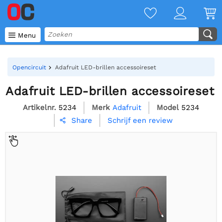

Menu
Opencircuit
Adafruit LED-brillen accessoireset
Adafruit LED-brillen accessoireset
Artikelnr.
5234
Merk
Adafruit
Model
5234
Schrijf een review
Share
