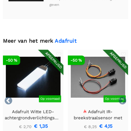
geven
Meer van het merk
Adafruit
AFGEPRIJSD
AFGEPRIJSD
-50 %
-50 %


Op voorraad
Op voorraad
Adafruit Witte LED-
Adafruit IR-
achtergrondverlichtingsmodule
breekstraalsensor met
- Klein 12 mm x 40 mm
premium draadheader
€ 1,35
€ 4,15
€ 2,70
€ 8,25
header einden - 5 mm