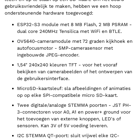
gebruiksvriendelijk te maken, hebben we een hoop
ondersteunende hardware toegevoegd:
ESP32-S3 module met 8 MB Flash, 2 MB PSRAM -
dual core 240MHz Tensilica met WiFi en BTLE.
OV5640-cameramodule met 72 graden kijkhoek en
autofocusmotor - 5MP-camerasensor met
ingebouwde JPEG-encoder.
1,54" 240x240 kleuren TFT - voor het vooraf
bekijken van camerabeelden of het ontwerpen van
de gebruikersinterface.
MicroSD-kaartsleuf: sla afbeeldingen of animaties
op op elke SPI-compatibele micro SD-kaart.
Twee digitale/analoge STEMMA poorten - JST PH-
3-connectoren voor A0, A1 en power+ ground voor
het toevoegen van externe knoppen, LED's of
sensoren. Kan 3V of 5V voeding leveren.
I2C STEMMA QT-poort: sluit vrijwel elke I2C-