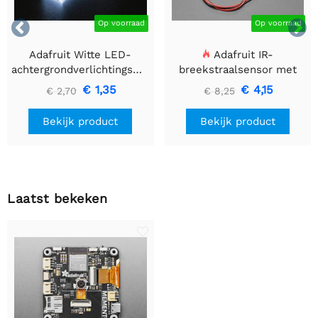


Op voorraad
Op voorraad
Adafruit Witte LED-
Adafruit IR-
achtergrondverlichtingsmodule
breekstraalsensor met
- Klein 12 mm x 40 mm
premium draadheader
€ 1,35
€ 4,15
€ 2,70
€ 8,25
header einden - 5 mm
LED's
Bekijk product
Bekijk product
Laatst bekeken