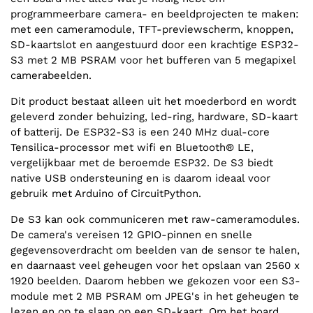
programmeerbare camera- en beeldprojecten te maken:
met een cameramodule, TFT-previewscherm, knoppen,
SD-kaartslot en aangestuurd door een krachtige ESP32-
S3 met 2 MB PSRAM voor het bufferen van 5 megapixel
camerabeelden.
Dit product bestaat alleen uit het moederbord en wordt
geleverd zonder behuizing, led-ring, hardware, SD-kaart
of batterij. De ESP32-S3 is een 240 MHz dual-core
Tensilica-processor met wifi en Bluetooth® LE,
vergelijkbaar met de beroemde ESP32. De S3 biedt
native USB ondersteuning en is daarom ideaal voor
gebruik met Arduino of CircuitPython.
De S3 kan ook communiceren met raw-cameramodules.
De camera's vereisen 12 GPIO-pinnen en snelle
gegevensoverdracht om beelden van de sensor te halen,
en daarnaast veel geheugen voor het opslaan van 2560 x
1920 beelden. Daarom hebben we gekozen voor een S3-
module met 2 MB PSRAM om JPEG's in het geheugen te
lezen en op te slaan op een SD-kaart. Om het board