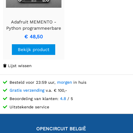
Adafruit MEMENTO -
Python programmeerbare
doe-het-zelfcamera -
€ 48,50
Kaal board
Bekijk product
Lijst wissen

Besteld voor 23:59 uur,
morgen
in huis
Gratis verzending
v.a. € 100,-
Beoordeling van klanten:
4.8
/ 5
Uitstekende service
OPENCIRCUIT BELGIË