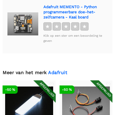
Adafruit MEMENTO - Python
programmeerbare doe-het-
zelfcamera - Kaal board
★
★
★
★
★
Klik op een ster om een beoordeling te
geven
Meer van het merk
Adafruit
AFGEPRIJSD
AFGEPRIJSD
-50 %
-50 %