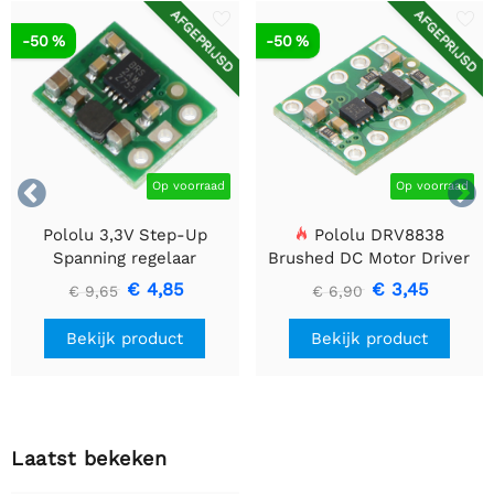
AFGEPRIJSD
AFGEPRIJSD
-50 %
-50 %


Op voorraad
Op voorraad
Pololu 3,3V Step-Up
Pololu DRV8838
Spanning regelaar
Brushed DC Motor Driver
U1V10F3
€ 4,85
€ 3,45
€ 9,65
€ 6,90
Bekijk product
Bekijk product
Laatst bekeken