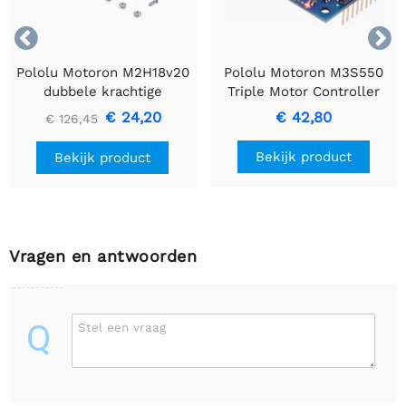


Pololu Motoron M2H18v20
Pololu Motoron M3S550
dubbele krachtige
Triple Motor Controller
motorcontroller voor
shield voor Arduino
€ 24,20
€ 42,80
€ 126,45
Raspberry Pi (connectoren
(connectoren gesoldeerd)
gesoldeerd)
Bekijk product
Bekijk product
Vragen en antwoorden
Q
Stel een vraag