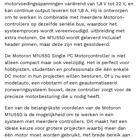
motorvoedingsspanningen variërend van 1,8 V tot 22 V, en
kan continue output leveren tot 1,8 A. Hij is ontworpen
om te werken in combinatie met meerdere Motoron-
controllers op dezelfde seriële bus, waardoor het
systeemproces wordt vereenvoudigd. uitbreiding met
extra motoren. De M1U550 wordt geleverd inclusief
header pinnen, maar deze zijn niet gesoldeerd.
De Motoron M1U550 Single I²C Motorcontroller is niet
alleen compact maar ook veelzijdig. Het is perfect voor
hobbyisten, studenten en professionals die één enkele
DC motor in hun projecten willen besturen. Of u nu een
modelauto, een robotarm of een geautomatiseerd
zonweringsysteem bouwt, deze controller zorgt voor de
precieze motorbesturing die u nodig heeft.
Een van de belangrijkste voordelen van de Motoron
M1U550 is de mogelijkheid om te werken in een
systeem met meerdere controllers. Dit maakt het een
ideale keuze voor grotere projecten waarbij meer dan
één motor moet worden gebruikt. Het brede bereik aan