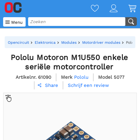

Menu
Opencircuit
Elektronica
Modules
Motordriver modules
Pololu 
Pololu Motoron M1U550 enkele
seriële motorcontroller
Artikelnr.
61090
Merk
Pololu
Model
5077
Schrijf een review
Share
