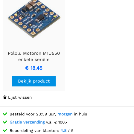
Pololu Motoron M1U550
enkele seriële
motorcontroller
€ 18,45
Bekijk product
Lijst wissen

Besteld voor 23:59 uur,
morgen
in huis
Gratis verzending
v.a. € 100,-
Beoordeling van klanten:
4.8
/ 5