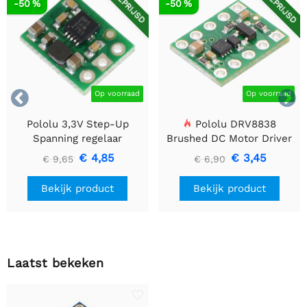
AFGEPRIJSD
AFGEPRIJSD
-50 %
-50 %


Op voorraad
Op voorraad
Pololu 3,3V Step-Up
Pololu DRV8838
Spanning regelaar
Brushed DC Motor Driver
U1V10F3
€ 4,85
€ 3,45
€ 9,65
€ 6,90
Bekijk product
Bekijk product
Laatst bekeken