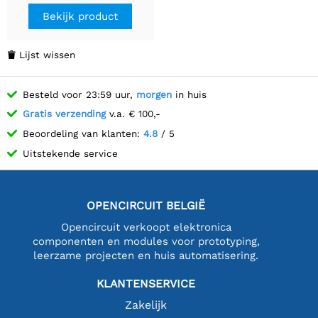
Bekijk product
Lijst wissen

Besteld voor 23:59 uur,
morgen
in huis
Gratis verzending
v.a. € 100,-
Beoordeling van klanten:
4.8
/ 5
Uitstekende service
OPENCIRCUIT BELGIË
Opencircuit verkoopt elektronica
componenten en modules voor prototyping,
leerzame projecten en huis automatisering.
KLANTENSERVICE
Zakelijk