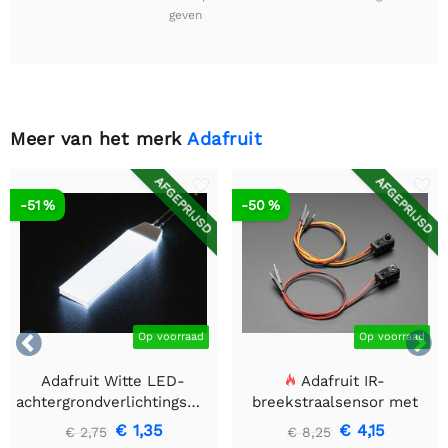
geven
Meer van het merk
Adafruit
AFGEPRIJSD
AFGEPRIJSD
-51 %
-50 %


Op voorraad
Op voorraad
Adafruit Witte LED-
Adafruit IR-
achtergrondverlichtingsmodule
breekstraalsensor met
- Klein 12 mm x 40 mm
premium draadheader
€ 1,35
€ 4,15
€ 2,75
€ 8,25
header einden - 5 mm