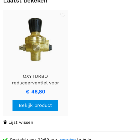
Laatst bekeken
OXYTURBO
reduceerventiel voor
Mignon-gasflessen.
€ 46,80
Bekijk product
Lijst wissen

Besteld voor 23:59 uur,
morgen
in huis