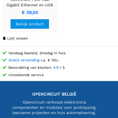
Gigabit Ethernet en USB
3.2 Gen1 HAT voor
€ 39,50
Raspberry Pi 5, 3x USB 3.2
Gen1, 1x Gigabit Ethernet,
Bekijk product
geen drivers nodig, plug
en play, Raspberry Pi 5
PCIe HAT
Lijst wissen

Vandaag besteld, dinsdag in huis
Gratis verzending
v.a. € 100,-
Beoordeling van klanten:
4.8
/ 5
Uitstekende service
OPENCIRCUIT BELGIË
Opencircuit verkoopt elektronica
componenten en modules voor prototyping,
leerzame projecten en huis automatisering.