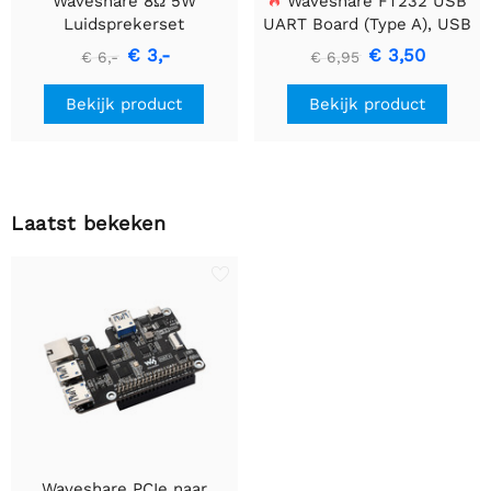
Waveshare 8Ω 5W
Waveshare FT232 USB
Luidsprekerset
UART Board (Type A), USB
naar TTL (UART)
€ 3,-
€ 3,50
€ 6,-
€ 6,95
Communicatiemodule
Bekijk product
Bekijk product
Laatst bekeken
Waveshare PCIe naar