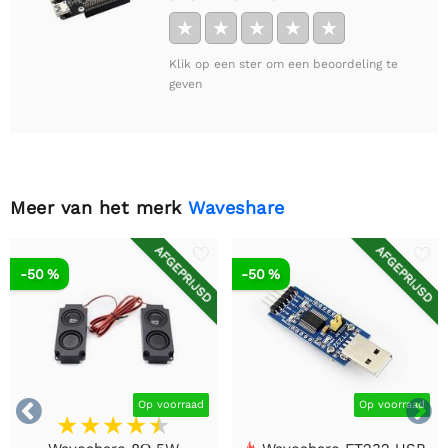
★
★
★
★
★
Klik op een ster om een beoordeling te
geven
Meer van het merk
Waveshare
AFGEPRIJSD
AFGEPRIJSD
-50 %
-50 %


Op voorraad
Op voorraad