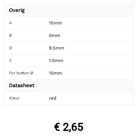
Overig
15mm
A
0mm
B
9.5mm
D
1.5mm
C
15mm
For button Ø
Datasheet
red
Kleur
€ 2,65