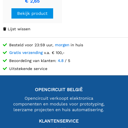
€ 2,65
Bekijk product
Lijst wissen

Besteld voor 23:59 uur,
morgen
in huis
Gratis verzending
v.a. € 100,-
Beoordeling van klanten:
4.8
/ 5
Uitstekende service
OPENCIRCUIT BELGIË
Opencircuit verkoopt elektronica
componenten en modules voor prototyping,
leerzame projecten en huis automatisering.
KLANTENSERVICE